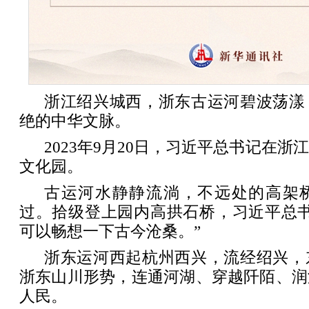
浙江绍兴城西，浙东古运河碧波荡漾
绝的中华文脉。
2023年9月20日，习近平总书记在
文化园。
古运河水静静流淌，不远处的高架
过。拾级登上园内高拱石桥，习近平总书
可以畅想一下古今沧桑。”
浙东运河西起杭州西兴，流经绍兴，
浙东山川形势，连通河湖、穿越阡陌、润
人民。