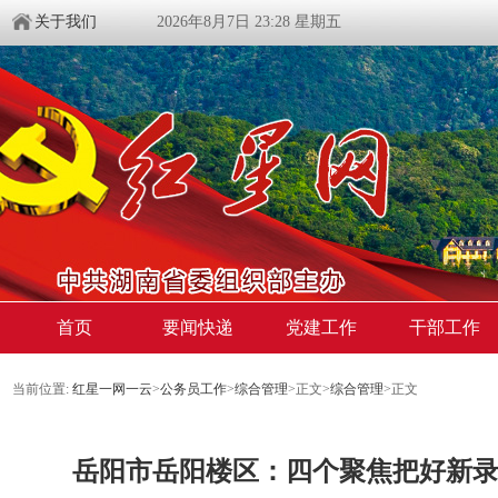
关于我们
2026年8月7日 23:28 星期五
首页
要闻快递
党建工作
干部工作
当前位置:
红星一网一云
>
公务员工作
>
综合管理
>
正文
>
综合管理
>
正文
岳阳市岳阳楼区：四个聚焦把好新