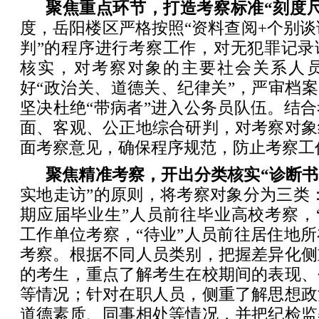
聚焦重点环节，打造考察标准“刻度尺
度，岳阳楼区严格按照“资料查阅+个别谈
判”的程序进行考察工作，对无犯罪记录
核实，对考察对象的主要社会关系人
好“政治关、道德关、纪律关”，严审档案
坚决杜绝“带病者”进入公务员队伍。结
面、客观、公正地综合研判，对考察对象
面考察意见，确保程序规范，防止考察工
聚焦精准考察，开出分类核实“诊断书
实地走访”的原则，将考察对象分为三类
期应届毕业生”人员前往毕业高校考察，
工作单位考察，“待业”人员前往居住地
考察。根据不同人员类别，把握差异化侧
的考生，重点了解考生在校期间的表现、
等情况；针对在职人员，侧重了解思想政
道德素质、同事相处等情况，并把纪检监