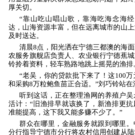
厚关切。
“靠山吃山唱山歌，靠海吃海念海经
达，山海资源丰富，但在远离城市的山上
及时送达。
清晨8点，阳光洒在宁德三都澳的海
农服务旗舰店负责人、农业银行宁德蕉城
铃拎着资料，轻车熟路地跳上摇晃的渔排
“老吴，你的贷款批下来了！这100万
和采购8万粒鲍鱼苗正合适。”刘巧铃站在
听到这话，正在整理渔网的养殖户吴
活计：“旧渔排早就该换了，新渔排更抗
准能提高，这下我又能多赚不少了。”
群众在哪里，金融服务就跟到哪里。
分行指导宁德市分行将农村信用创建从陆