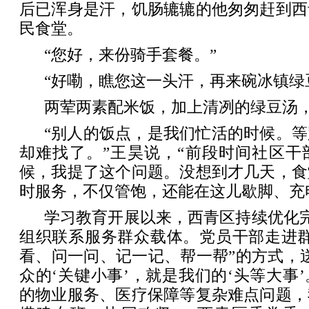
后已浑身是汗，饥肠辘辘的他匆匆赶到西
民食堂。
“您好，来份骑手套餐。”
“好嘞，瞧您这一头汗，再来碗冰镇绿
两荤两素配米饭，加上清冽的绿豆汤
“别人的饭点，是我们忙活的时候。
却难找了。”王昊说，“前段时间社区干
候，我提了这个问题。没想到才几天，食
时服务，不仅管饱，还能在这儿歇脚、充
学习教育开展以来，西青区持续优化完善
组织联系服务群众载体。党员干部走进群
看、问一问、记一记、帮一帮”的方式，
众的‘关键小事’，就是我们的‘头等大事
的物业服务、医疗保障等复杂难点问题，