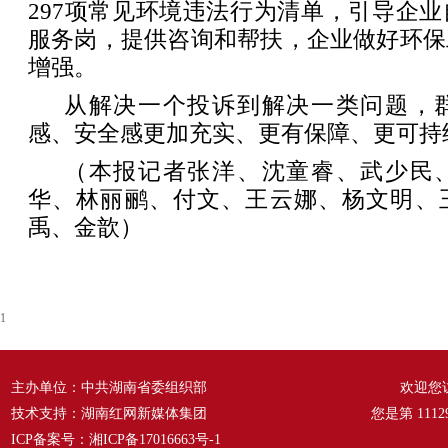
297项常见环境违法行为清单，引导企
服务岗，提供咨询和帮扶，企业做好环保
增强。
从解决一个投诉到解决一类问题，
感、安全感更加充实、更有保障、更可持
（本报记者张洋、沈童睿、武少民
华、林丽鹂、付文、王云娜、杨文明、
禹、金歆）
1
主办单位：中共湖南省委组织部
欢迎您
技术支持：湖南红网新媒体集团
您是第
1112
ICP备案号：
湘ICP备17016663号-1