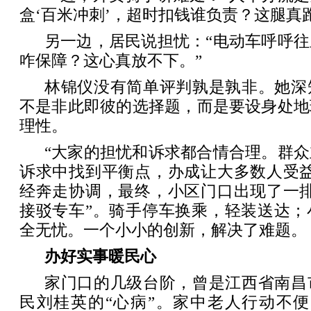
盒‘百米冲刺’，超时扣钱谁负责？这腿真
另一边，居民说担忧：“电动车呼呼
咋保障？这心真放不下。”
林锦仪没有简单评判孰是孰非。她深
不是非此即彼的选择题，而是要设身处地
理性。
“大家的担忧和诉求都合情合理。群
诉求中找到平衡点，办成让大多数人受益
经奔走协调，最终，小区门口出现了一排
接驳专车”。骑手停车换乘，轻装送达；
全无忧。一个小小的创新，解决了难题。
办好实事暖民心
家门口的几级台阶，曾是江西省南昌
民刘桂英的“心病”。家中老人行动不便