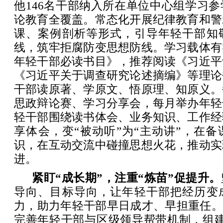
他146名干部纳入所在单位中心组学习
论教育全覆盖。常态化开展纪律教育和警
课、案例剖析等形式，引导年轻干部知
线，筑牢拒腐防变思想防线。学习载体有
年轻干部必读书目》，推荐阅读《习近平
《习近平关于调查研究论述摘编》等理论
干部读原著、学原文、悟原理、知原义。
思政辩论赛、学习分享会，每月举办年轻
轻干部围绕读书体会、业务知识、工作经
享体会，变“被动听”为“主动讲”，在
识，在互动交流中碰撞思想火花，推动实
进。
紧盯“成长期”，注重“炼苗”促提升。
导向、目标导向，让年轻干部把经历变
力，助力年轻干部早日成才、早担重任。
完善年轻干部与区级领导帮带机制，组建