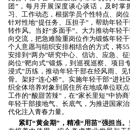
团”，每月开展深度谈心谈话，及时掌
习、工作动态，根据学员个性特点、岗位
针对性地“提任务、压担子”，帮助年轻
转作风。当好“多面手”。大力推动年轻
向交流，把急难险重岗位作为锻炼年轻干
个人意愿与组织安排相结合的方式，将5
安排到“两办”研究中心、信访、应急、
岗位“靶向式”锻炼，到巡视巡察、项目
浸式”历练，推动年轻干部在经风雨、见
骨。架好“连心桥”。实施年轻干部“进社
织全体培养对象到居住所在地或单位联点
工作的“酸甜苦辣”，在“家长里短”中协
年轻干部接地气、长底气，为推进国家治
代化注入青春力量。
紧盯“黄金期”，精准“用苗”强担当。