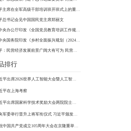
习近平主席在全军高级干部培训班开班式上的重要讲话引领全军开展思想整风、深化政治整训
平总书记会见中国国民党主席郑丽文
中共中央办公厅印发《全国党员教育培训工作规划（2024－2028年）》
中共中央国务院印发《乡村全面振兴规划（2024—2027年）》
习近平：民营经济发展前景广阔大有可为 民营企业和民营企业家大显身手正当其时
品排行
习近平出席2026世界人工智能大会暨人工智能全球治理高级别会议开幕式并发表主旨讲话
近平在上海考察
习近平出席国家科学技术奖励大会两院院士大会中国科协第十一次全国代表大会并发表重要讲话
中央军委举行晋升上将军衔仪式 习近平颁发命令状并向晋衔的军官表示祝贺
庆祝中国共产党成立105周年大会在京隆重举行 习近平发表重要讲话