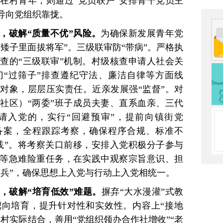
在村青年，则通过“党员联户”安排骨干党员主
导向党组织靠拢。
”，破解“质量不优”风险。
为确保新发展青年党
矮子里面拔将军”。三级联审防“带病”。严格执
查的“三级联审”机制。村级核查申请人社会关
“过筛子”排查遵纪守法、廉洁自律等方面线
对象，层层压实责任。近亲发展强“监督”。对
社区）“两委”班子成员夫妻、直系血亲、三代
请入党的，实行“回避预审”，提前向镇街党
备案，全程跟踪考察，确保程序合规、标准不
践”。将考察关口前移，安排入党积极分子参与
等急难险重任务，在实践中观察宗旨意识、担
谈兵”，确保思想上入党与行动上入党相统一。
”，破解“培育低效”难题。
摒弃“大水漫灌”式教
向培育，提升针对性和实效性。内容上“接地
村实际结合，善用“党组织领办合作社增收”“老