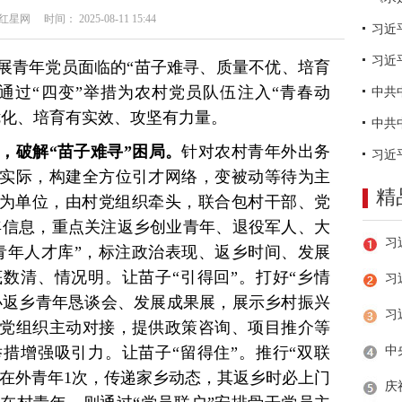
网 时间： 2025-08-11 15:44
习近
展青年党员面临的“苗子难寻、质量不优、培育
通过“四变”举措为农村党员队伍注入“青春动
优化、培育有实效、攻坚有力量。
”，破解“苗子难寻”困局。
针对农村青年外出务
实际，构建全方位引才网络，变被动等待为主
精
村为单位，由村党组织牵头，联合包村干部、党
青年信息，重点关注返乡创业青年、退役军人、大
青年人才库”，标注政治表现、返乡时间、发展
数清、情况明。让苗子“引得回”。打好“乡情
习
举办返乡青年恳谈会、发展成果展，展示乡村振兴
党组织主动对接，提供政策咨询、项目推介等
措增强吸引力。让苗子“留得住”。推行“双联
系在外青年1次，传递家乡动态，其返乡时必上门