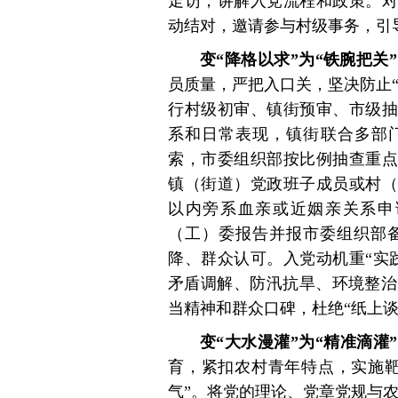
走访，讲解入党流程和政策。对
动结对，邀请参与村级事务，引
变“降格以求”为“铁腕把关
员质量，严把入口关，坚决防止“
行村级初审、镇街预审、市级抽
系和日常表现，镇街联合多部门
索，市委组织部按比例抽查重点
镇（街道）党政班子成员或村（
以内旁系血亲或近姻亲关系申
（工）委报告并报市委组织部
降、群众认可。入党动机重“实
矛盾调解、防汛抗旱、环境整治
当精神和群众口碑，杜绝“纸上
变“大水漫灌”为“精准滴灌
育，紧扣农村青年特点，实施靶
气”。将党的理论、党章党规与农