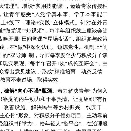
“大道理”。增设“实用技能课”，邀请专家传授种
，让青年感受“入党学真本事、学了本事能干
线上+线下”“理论+实践”立体模式。针对在外青
送“微党课”“短视频”，每半年组织线上座谈会答
晚开展“田间党课”“屋场夜话”，组织参与政策
践，在“做”中深化认识、锤炼党性。机制上“闭
员”的“双导师”制，导师每季度至少与积极分子谈
和现实表现。每半年召开1次“成长互评会”，由
众提出意见建议，形成“精准培育—动态反馈—
养教育不走过场、取得实效。
”，破解“向心不强”瓶颈。
着力解决青年“为何入
织靠拢的内生动力和干事热情。让党组织“有作
、改善设施、解决民生等乡村振兴一线实干，
“主心骨”形象。对积极分子领办项目，主动靠前
组织“托举力”。给年轻人“搭平台”。在治理服