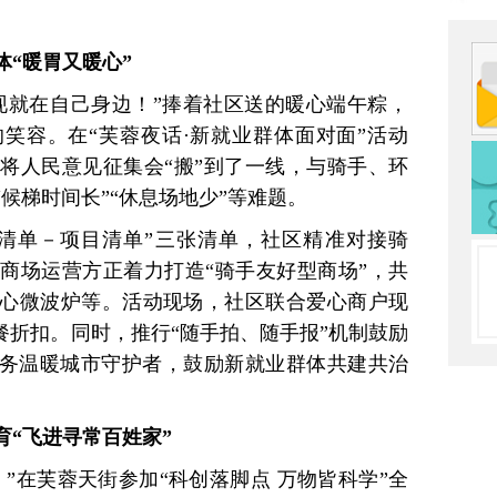
“暖胃又暖心”
现就在自己身边！”捧着社区送的暖心端午粽，
笑容。在“芙蓉夜话·新就业群体面对面”活动
将人民意见征集会“搬”到了一线，与骑手、环
候梯时间长”“休息场地少”等难题。
清单－项目清单”三张清单，社区精准对接骑
商场运营方正着力打造“骑手友好型商场”，共
心微波炉等。活动现场，社区联合爱心商户现
餐折扣。同时，推行“随手拍、随手报”机制鼓励
服务温暖城市守护者，鼓励新就业群体共建共治
育“飞进寻常百姓家”
”在芙蓉天街参加“科创落脚点 万物皆科学”全