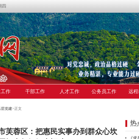
星期四
建工作
干部工作
人才工作
公务员工作
远程
基层党建
>
正文
热
市芙蓉区：把惠民实事办到群众心坎