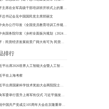
习近平主席在全军高级干部培训班开班式上的重要讲话引领全军开展思想整风、深化政治整训
平总书记会见中国国民党主席郑丽文
中共中央办公厅印发《全国党员教育培训工作规划（2024－2028年）》
中共中央国务院印发《乡村全面振兴规划（2024—2027年）》
习近平：民营经济发展前景广阔大有可为 民营企业和民营企业家大显身手正当其时
品排行
习近平出席2026世界人工智能大会暨人工智能全球治理高级别会议开幕式并发表主旨讲话
近平在上海考察
习近平出席国家科学技术奖励大会两院院士大会中国科协第十一次全国代表大会并发表重要讲话
中央军委举行晋升上将军衔仪式 习近平颁发命令状并向晋衔的军官表示祝贺
庆祝中国共产党成立105周年大会在京隆重举行 习近平发表重要讲话