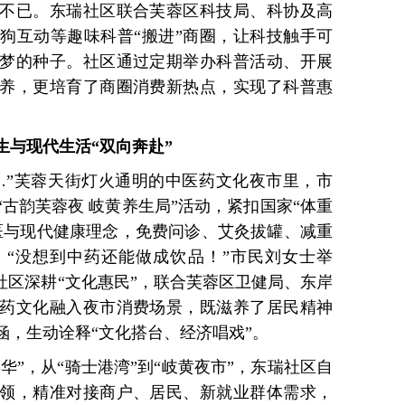
不已。东瑞社区联合芙蓉区科技局、科协及高
狗互动等趣味科普“搬进”商圈，让科技触手可
梦的种子。社区通过定期举办科普活动、开展
养，更培育了商圈消费新热点，实现了科普惠
生与现代生活“双向奔赴”
…”芙蓉天街灯火通明的中医药文化夜市里，市
古韵芙蓉夜 岐黄养生局”活动，紧扣国家“体重
医与现代健康理念，免费问诊、艾灸拔罐、减重
“没想到中药还能做成饮品！”市民刘女士举
社区深耕“文化惠民”，联合芙蓉区卫健局、东岸
药文化融入夜市消费场景，既滋养了居民精神
涵，生动诠释“文化搭台、经济唱戏”。
年华”，从“骑士港湾”到“岐黄夜市”，东瑞社区自
领，精准对接商户、居民、新就业群体需求，