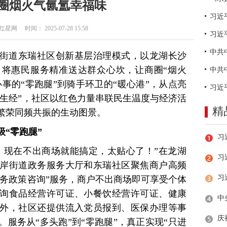
圈烟火气氤氲幸福味
网 时间： 2025-07-28 15:58
习近
街道东瑞社区创新基层治理模式，以龙湖长沙
将惠民服务精准送达群众心坎，让商圈“烟火
办事的“零跑腿”到骑手环卫的“暖心港”，从点亮
养生经”，社区以红色力量串联民生温度与经济活
精
繁荣同频共振的生动图景。
级“零跑腿”
，现在不出商场就能搞定，太贴心了！”在龙湖
习
岸街道政务服务大厅和东瑞社区聚焦商户高频
政务政策咨询”服务，商户不出商场即可享受个体
询食品经营许可证、小餐饮经营许可证、健康
外，社区还提供流入党员报到、医保办理等事
服务从“多头跑”到“零跑腿”，真正实现“只进