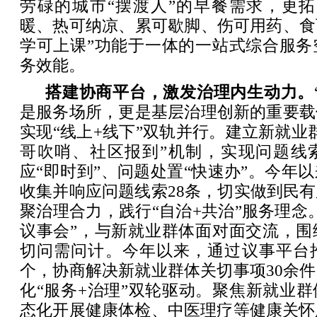
劳碌的城市“摆渡人”的早餐需求，更拓
暖、热可纳凉、累可歇脚、伤可用药、食
学可上课”功能于一体的一站式综合服务
务效能。
搭建协商平台，激发治理内生动力。
是服务场所，更是基层治理创新的重要载
实现“线上+线下”双轨并行。建立新就业
哥吹哨、社区报到”机制，实现问题线索
应“即时到”、问题处置“快速办”。今年
收集并响应问题线索28条，切实做到民
聚治理合力，践行“自治+共治”服务理念
议事会”，与新就业群体面对面交流，围
切问需问计。今年以来，通过议事平台推
个，协商解决新就业群体关切事项30余
化“服务+治理”双轮驱动。聚焦新就业
态化开展健康体检、中医理疗等健康关怀