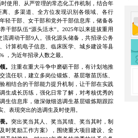
适时使用、从严管理的常态化工作机制，结合年
距离、多渠道、全方位发现识别各领域、各行
秀年轻干部、女干部和党外干部信息库，储备各
干部队伍“源头活水”。2025年以来提拔重用
，交流调动干部9人。强化源头储备，共招录公务
律、计算机电子信息、临床医学、城乡建设等县
2% ，为近年招录人数之最。
领。
注重在重大斗争中磨砺干部，有计划地推
交流任职，建立多岗位锻炼、基层墩苗历练、
验相结合的干部能力提升机制，让干部在实践
调生成长历练，强化日常了解，对考核优秀的
调生信息库，做深做细选调生基层锻炼期跟踪
实、表现突出的选调生及时使用。
畏。
突出奖当其人、奖当其绩、奖当其时，制
及时奖励工作方案》，围绕重大项目建设、全