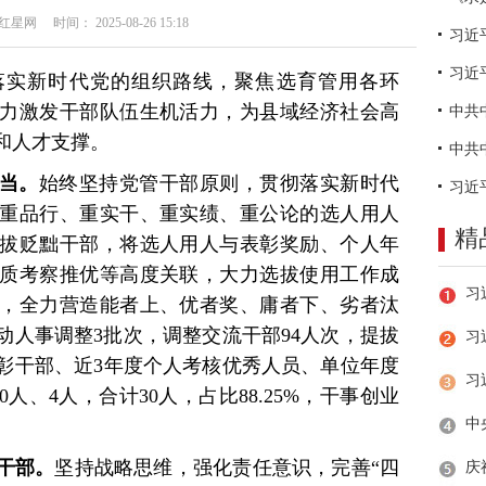
网 时间： 2025-08-26 15:18
习近
落实新时代党的组织路线，聚焦选育管用各环
力激发干部队伍生机活力，为县域经济社会高
和人才支撑。
当。
始终坚持党管干部原则，贯彻落实新时代
重品行、重实干、重实绩、重公论的选人用人
精
拔贬黜干部，将选人用人与表彰奖励、个人年
质考察推优等高度关联，大力选拔使用工作成
，全力营造能者上、优者奖、庸者下、劣者汰
启动人事调整3批次，调整交流干部94人次，提拔
习
表彰干部、近3年度个人考核优秀人员、单位年度
人、4人，合计30人，占比88.25%，干事创业
干部。
坚持战略思维，强化责任意识，完善“四