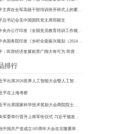
习近平主席在全军高级干部培训班开班式上的重要讲话引领全军开展思想整风、深化政治整训
平总书记会见中国国民党主席郑丽文
中共中央办公厅印发《全国党员教育培训工作规划（2024－2028年）》
中共中央国务院印发《乡村全面振兴规划（2024—2027年）》
习近平：民营经济发展前景广阔大有可为 民营企业和民营企业家大显身手正当其时
品排行
习近平出席2026世界人工智能大会暨人工智能全球治理高级别会议开幕式并发表主旨讲话
近平在上海考察
习近平出席国家科学技术奖励大会两院院士大会中国科协第十一次全国代表大会并发表重要讲话
中央军委举行晋升上将军衔仪式 习近平颁发命令状并向晋衔的军官表示祝贺
庆祝中国共产党成立105周年大会在京隆重举行 习近平发表重要讲话