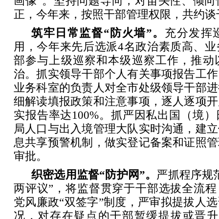
画像”。坚持问题导向，对苗头性、倾向
正，今年来，按照干部管理权限，共约谈
筑牢日常监督“防火墙”。
充分发挥
用，今年来先后选派4名政治素质高、业
部参与上级巡察和本级巡察工作，推动
治。抓实领导干部个人有关事项报告工作
业务科室的负责人对全市处级领导干部进
细解读填报政策和注意事项，逐人逐项开
实报告率达100%。抓严因私出国（境
局人口与出入境管理大队实时沟通，建立
息共享预警机制，做实登记备案和证照管
审批。
织密选用监督“防护网”。
严抓程序规
两评议”，将监督贯穿于干部选拔全流程
党风廉政“双签字”制度，严审拟提拔人
况，对存在疑点的干部暂缓提拔或晋升