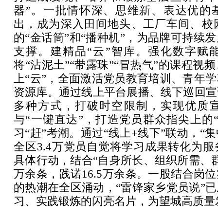
器”。一批情怀深、思维新、表达优的
出，成为深入田间地头、工厂车间、校
的“金话筒”和“播种机”，为品牌可持续
支撑。建精品“云”智库。强化数字赋
将“沾泥土”“带露珠”“冒热气”的课程视
上“云”，全面激活党员教育培训、青年
资源库。通过线上平台展播、线下巡回宣
多种方式，打破时空限制，实现优质
与“一键直达”，打造党员群众指尖上的
习“赶”考潮。通过“线上+线下”联动，“
全区3.4万党员自觉将学习成果转化为
具体行动，结合“自身所长、组织所需、群
万余条，践诺16.5万余条。一股结合岗
的热潮在全区涌动，“雷锋家乡党员说”
习、实践锻炼的闪亮名片，为望城高质量