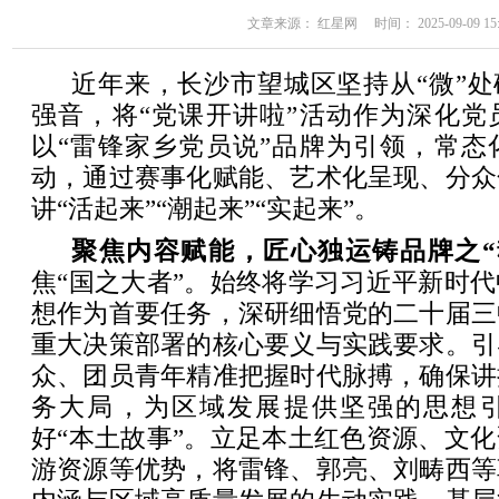
文章来源： 红星网 时间： 2025-09-09 15:
近年来，长沙市望城区坚持从“微”处
强音，将“党课开讲啦”活动作为深化党
以“雷锋家乡党员说”品牌为引领，常态
动，通过赛事化赋能、艺术化呈现、分众
讲“活起来”“潮起来”“实起来”。
聚焦内容赋能，匠心独运铸品牌之“
焦“国之大者”。始终将学习习近平新时
想作为首要任务，深研细悟党的二十届三
重大决策部署的核心要义与实践要求。引
众、团员青年精准把握时代脉搏，确保讲
务大局，为区域发展提供坚强的思想
好“本土故事”。立足本土红色资源、文
游资源等优势，将雷锋、郭亮、刘畴西等