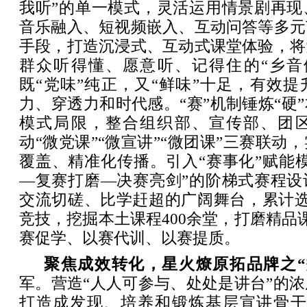
我听”的单一模式，灵活运用情景剧再现
音乐融入、短视频嵌入、互动问答等多元
手段，打造沉浸式、互动式课堂体验，将
群众听得懂、愿意听、记得住的“乡音
既“党味”纯正，又“鲜味”十足，有效
力、穿透力和时代感。“赛”机制锤炼“硬
模式局限，整合组织部、宣传部、团
动“微党课”“微宣讲”“微团课”三赛联动
覆盖、精准化传播。引入“赛事化”赋能
—复赛打磨—决赛亮剑”的阶梯式赛程设
交流切磋、比学赶超的广阔舞台，累计选
竞技，挖掘本土课程400余堂，打磨精品课
赛促学、以赛代训、以赛提质。
聚焦成效转化，星火燎原拓品牌之“
军。营造“人人可参与、处处是讲台”的
打造成发现、培养和锻炼基层宣讲骨干的