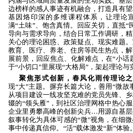
内涵与区域高质量发展的生动实践、基层
边榜样的感人事迹有机融合，打造具有望
基因烙印深的多维课程体系，让理论宣
满“土味”、饱含真情。回应关切，直抵“
导向与需求导向，结合日常工作调研，精
关心的理论困惑、政策疑点、现实难题。
教育、医疗、养老、住房等民生热点，解
展前景，回应焦点、化解难点，在“小话题
于“小切口”里展现“大格局”，架起理论与
聚焦形式创新，春风化雨传理论之
现“大”主题。摒弃长篇大论，善用“微故事
从项目建设一线攻坚克难的党员先锋、乡
辍的“领头雁”，到社区治理网格中热心服
企业里勇攀高峰的创新尖兵…用源自基层
叙事转化为具体可感的“微”视角，在细
事中传递真信仰。“活”载体激发“新”体验