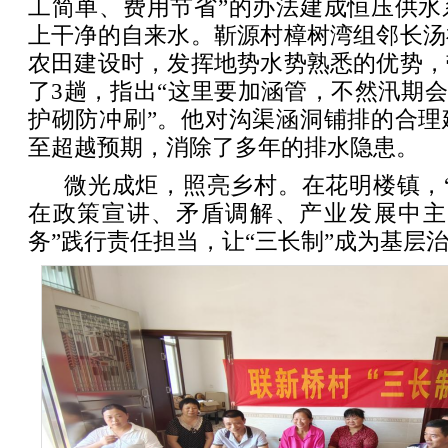
工简单、费用节省”的办法建成恒压供水
上干净的自来水。靳源村樟树湾组邻长汤
农田建设时，发挥地势水势熟悉的优势，
了3趟，指出“这里要加涵管，不然汛期会
护砌防冲刷”。他对沟渠涵洞铺排的合理
至超越预期，消除了多年的排水隐患。
微光成炬，照亮乡村。在花明楼镇，
在政策宣讲、矛盾调解、产业发展中主
务”践行责任担当，让“三长制”成为基层治