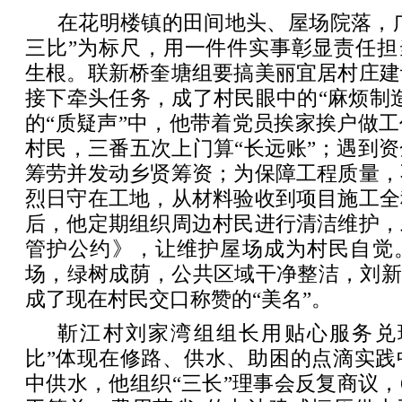
在花明楼镇的田间地头、屋场院落，广
三比”为标尺，用一件件实事彰显责任担
生根。联新桥奎塘组要搞美丽宜居村庄建
接下牵头任务，成了村民眼中的“麻烦制
的“质疑声”中，他带着党员挨家挨户做
村民，三番五次上门算“长远账”；遇到
筹劳并发动乡贤筹资；为保障工程质量，
烈日守在工地，从材料验收到项目施工全
后，他定期组织周边村民进行清洁维护，
管护公约》，让维护屋场成为村民自觉
场，绿树成荫，公共区域干净整洁，刘新
成了现在村民交口称赞的“美名”。
靳江村刘家湾组组长用贴心服务兑
比”体现在修路、供水、助困的点滴实践
中供水，他组织“三长”理事会反复商议，