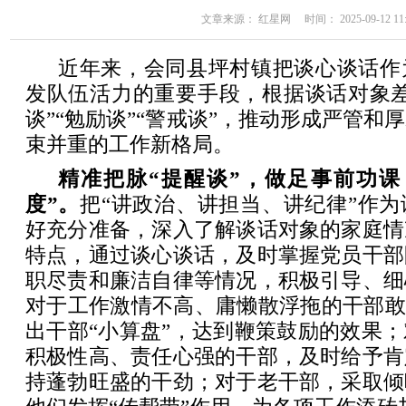
文章来源： 红星网 时间： 2025-09-12 11:
近年来，会同县坪村镇把谈心谈话作
发队伍活力的重要手段，根据谈话对象差
谈”“勉励谈”“警戒谈”，推动形成严管和
束并重的工作新格局。
精准把脉“提醒谈”，做足事前功课
度”。
把“讲政治、讲担当、讲纪律”作
好充分准备，深入了解谈话对象的家庭情
特点，通过谈心谈话，及时掌握党员干部
职尽责和廉洁自律等情况，积极引导、细
对于工作激情不高、庸懒散浮拖的干部敢
出干部“小算盘”，达到鞭策鼓励的效果
积极性高、责任心强的干部，及时给予肯
持蓬勃旺盛的干劲；对于老干部，采取倾