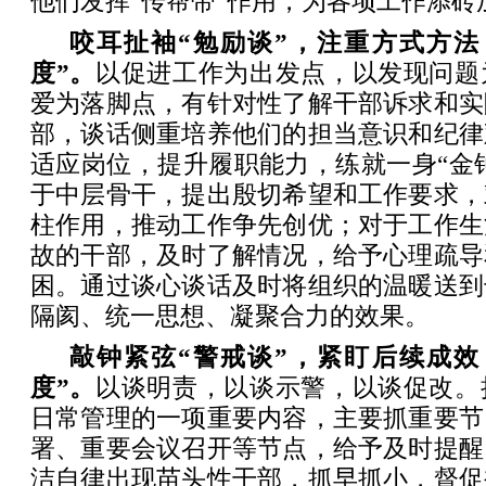
他们发挥“传帮带”作用，为各项工作添砖
咬耳扯袖“勉励谈”，注重方式方法
度”。
以促进工作为出发点，以发现问题
爱为落脚点，有针对性了解干部诉求和实
部，谈话侧重培养他们的担当意识和纪律
适应岗位，提升履职能力，练就一身“金钟
于中层骨干，提出殷切希望和工作要求，
柱作用，推动工作争先创优；对于工作生
故的干部，及时了解情况，给予心理疏导
困。通过谈心谈话及时将组织的温暖送到
隔阂、统一思想、凝聚合力的效果。
敲钟紧弦“警戒谈”，紧盯后续成效
度”。
以谈明责，以谈示警，以谈促改。
日常管理的一项重要内容，主要抓重要节
署、重要会议召开等节点，给予及时提醒
洁自律出现苗头性干部，抓早抓小，督促