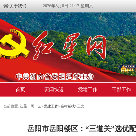
关于我们
2026年8月8日 21:13 星期六
首页
要闻快递
党建工作
干部工作
当前位置:
红星一网一云
>
党建工作
>
驻村帮扶
>
正文
岳阳市岳阳楼区：“三道关”选优