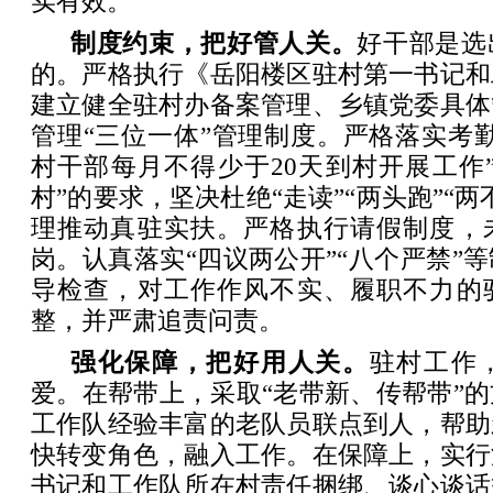
实有效。
制度约束，把好管人关
。
好干部是选
的。严格执行《岳阳楼区驻村第一书记和
建立健全驻村办备案管理、乡镇党委具体
管理“三位一体”管理制度。严格落实考
村干部每月不得少于20天到村开展工作
村”的要求，坚决杜绝“走读”“两头跑”“
理推动真驻实扶。严格执行请假制度，
岗。认真落实“四议两公开”“八个严禁”
导检查，对工作作风不实、履职不力的
整，并严肃追责问责。
强化保障，把好用人关。
驻村工作
爱。在帮带上，采取“老带新、传帮带”
工作队经验丰富的老队员联点到人，帮助
快转变角色，融入工作。在保障上，实行
书记和工作队所在村责任捆绑、谈心谈话