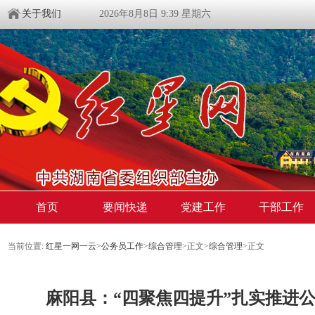
关于我们
2026年8月8日 9:39 星期六
首页
要闻快递
党建工作
干部工作
当前位置:
红星一网一云
>
公务员工作
>
综合管理
>
正文
>
综合管理
>
正文
麻阳县：“四聚焦四提升”扎实推进