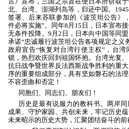
言》宣布，三国之宗旨在使日本所窃取于
北、台湾、澎湖列岛等，归还中国。194
签署、后来苏联参加的《波茨坦公告》，
件必将实施”。同年8月15日，日本宣布
无条件投降。9月2日，日本向中国等同
承诺“忠诚履行波茨坦公告各项规定之义务”
政府宣告“恢复对台湾行使主权”，台湾
锁，热烈欢庆回到祖国怀抱。台湾光复、
抗日战争暨世界反法西斯战争胜利的重大
序的重要组成部分，具有坚如磐石的法理
不容歪曲和否定！
同胞们、同志们、朋友们！
历史是最有说服力的教科书。两岸同
成果、守护家园、共创未来，牢记历史蕴
未来昭示的历史大势，汇聚团结奋斗的前