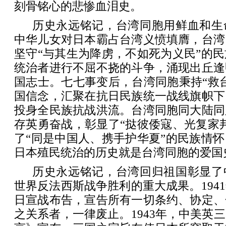
刻骨铭心的悲惨血泪史。
历史永远铭记，台湾同胞用鲜血和生
中华儿女对日本霸占台湾义愤填膺，台湾
坚守“与其生为降虏，不如死为义民”的
统治者进行不屈不挠的斗争，涌现出丘逢
国志士。七七事变后，台湾同胞秉持“救
国信念，汇聚在抗日民族统一战线旗帜下
投身全民族抗战洪流。台湾同胞同大陆同
存英勇奋战，彰显了“挞彼倭寇、光复家
了“同是中国人、携手护华夏”的民族情
日本殖民统治的历史就是台湾同胞的爱国
历史永远铭记，台湾回归祖国彰显了
世界反法西斯战争胜利的重大成果。194
日宣战布告，宣告所有一切条约、协定、
之关系者，一律废止。1943年，中美英