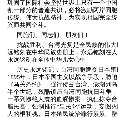
巩固了国际社会坚持世界上只有一个中国
割一部分的普遍共识，必将激励两岸同胞
传统、伟大抗战精神，为实现祖国完全统
兴而共同奋斗。
同胞们、同志们、朋友们！
抗战胜利、台湾光复是全民族的伟大
远铭刻在中华民族史册上，永远铭刻在人
永远铭刻在全体中华儿女心中。
历史永远铭记，台湾同胞遭受日本殖
1895年，日本帝国主义以战争手段，胁
《马关条约》，强行侵占台湾、澎湖列岛
半个世纪，残酷镇压台湾同胞抗日斗争，
一系列惨绝人寰的血腥惨案，疯狂掠夺台
脂民膏，强制推行“皇民化”运动，妄图
人的根和魂。日本殖民统治罪行累累、罄