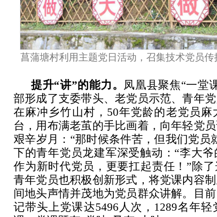
菖蒲塘村利用主题党日活动，召集技术党员传
提升“讲”的能力。
凤凰县聚焦“一堂
部形成了支委带头、老党员示范、青年党
在麻冲乡竹山村，50年党龄的老党员麻
台，用布满老茧的手比画着，向年轻党员
艰辛岁月：“那时候条件苦，但我们党员
下的青年党员龙建军深受触动：“李大爷
作为新时代党员，更要扛起责任！”除了
青年党员也积极创新形式，将党课内容制
间地头声情并茂地为党员群众讲解。目前
记带头上党课达5496人次，1289名年