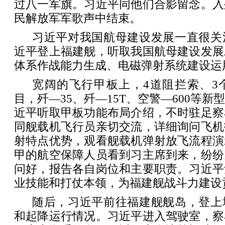
过八一军旗。习近平同他们合影留念。入
民解放军军歌声中结束。
习近平对我国航母建设发展一直很关
近平登上福建舰，听取我国航母建设发展
体系作战能力生成、电磁弹射系统建设运
宽阔的飞行甲板上，4道阻拦索、3
目，歼—35、歼—15T、空警—600等
近平听取甲板功能布局介绍，不时驻足察
同舰载机飞行员亲切交流，详细询问飞机
射特点优势，观看舰载机弹射放飞流程演
甲的航空保障人员看到习主席到来，纷纷
问好，报告各自岗位和主要职责。习近平
业技能和打仗本领，为福建舰战斗力建设
随后，习近平前往福建舰舰岛，登上
和起降运行情况。习近平进入驾驶室，察