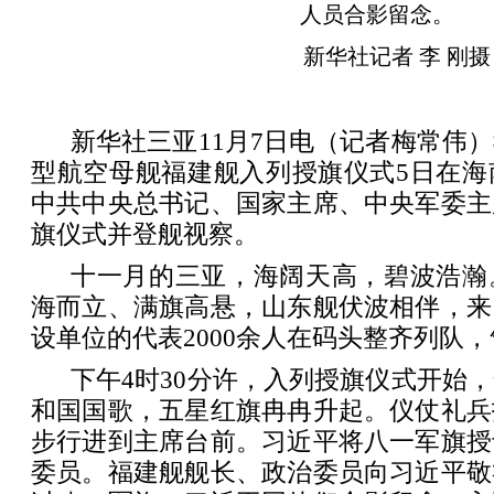
人员合影留念。
新华社记者 李 刚摄
新华社三亚11月7日电（记者梅常伟
型航空母舰福建舰入列授旗仪式5日在海
中共中央总书记、国家主席、中央军委主
旗仪式并登舰视察。
十一月的三亚，海阔天高，碧波浩瀚
海而立、满旗高悬，山东舰伏波相伴，来
设单位的代表2000余人在码头整齐列队
下午4时30分许，入列授旗仪式开始
和国国歌，五星红旗冉冉升起。仪仗礼兵
步行进到主席台前。习近平将八一军旗授
委员。福建舰舰长、政治委员向习近平敬