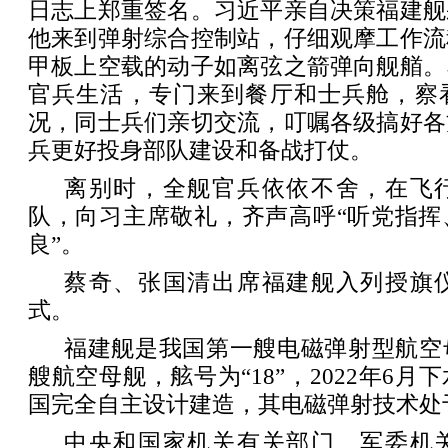
日志上郑重签名。习近平亲自决策福建舰
他来到弹射综合控制站，仔细观摩工作流
甲板上空载的动子如离弦之箭弹向舰艏。
官兵生活，专门来到餐厅和士兵舱，察
况，同士兵们亲切交流，叮嘱各级搞好各
兵更好投身部队建设和备战打仗。
离别时，全舰官兵依依不舍，在飞
队，向习主席敬礼，齐声高呼“听党指挥
良”。
蔡奇、张国清出席福建舰入列授旗
式。
福建舰是我国第一艘电磁弹射型航空
艘航空母舰，舷号为“18”，2022年6
国完全自主设计建造，其电磁弹射技术处
中央和国家机关有关部门、军委机