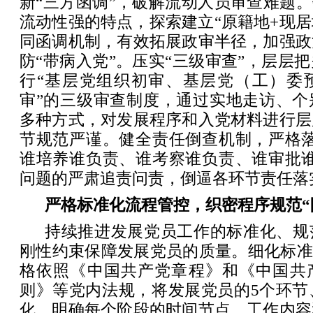
新“三方函调”，破解流动人员审查难题。
流动性强的特点，探索建立“原籍地+现居
同函调机制，有效拓展政审半径，加强政
防“带病入党”。压实“三级审查”，层层
行“基层党组织初审、基层党（工）委
审”的三级审查制度，通过实地走访、个
多种方式，对发展程序和入党材料进行层
节规范严谨。健全责任倒查机制，严格落
谁培养谁负责、谁考察谁负责、谁审批谁
问题的严肃追责问责，倒逼各环节责任落
严格标准化流程管控，织密程序规范“
持续推进发展党员工作的标准化、规
刚性约束保障发展党员的质量。细化标准
格依照《中国共产党章程》和《中国共
则》等党内法规，将发展党员的5个环节
化，明确每个阶段的时间节点、工作内容