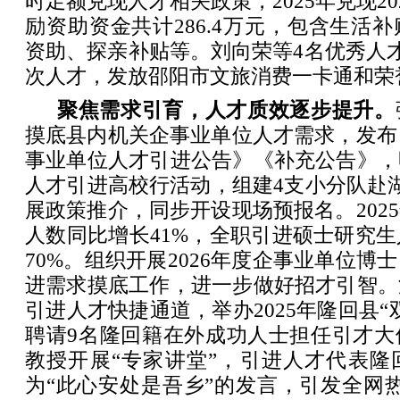
时足额兑现人才相关政策，2025年兑现2
励资助资金共计286.4万元，包含生活
资助、探亲补贴等。刘向荣等4名优秀人
次人才，发放邵阳市文旅消费一卡通和荣
聚焦需求引育，人才质效逐步提升。
摸底县内机关企事业单位人才需求，发布《
事业单位人才引进公告》《补充公告》，
人才引进高校行活动，组建4支小分队赴
展政策推介，同步开设现场预报名。202
人数同比增长41%，全职引进硕士研究生
70%。组织开展2026年度企事业单位博
进需求摸底工作，进一步做好招才引智。
引进人才快捷通道，举办2025年隆回县“
聘请9名隆回籍在外成功人士担任引才大
教授开展“专家讲堂”，引进人才代表隆
为“此心安处是吾乡”的发言，引发全网