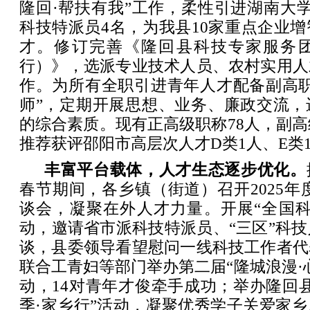
隆回·帮扶有我”工作，柔性引进湖南大
科技特派员4名，为我县10家重点企业
才。修订完善《隆回县科技专家服务
行）》，选派专业技术人员、农村实用人
作。为所有全职引进青年人才配备副高职
师”，定期开展思想、业务、廉政交流，
的综合素质。现有正高级职称78人，副高级
推荐获评邵阳市高层次人才D类1人、E类1
丰富平台载体，人才生态逐步优化。
春节期间，各乡镇（街道）召开2025年度
谈会，凝聚在外人才力量。开展“全国科
动，邀请省市派科技特派员、“三区”科技
谈，县委领导看望慰问一线科技工作者代
联合工青妇等部门举办第二届“隆城浪漫·
动，14对青年才俊牵手成功；举办隆回
季·家乡行”活动，凝聚优秀学子关爱家