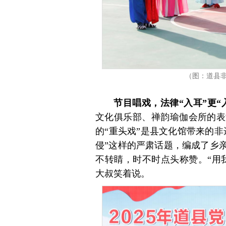
（图：道县
节目唱戏，法律“入耳”更“
文化俱乐部、禅韵瑜伽会所的表
的“重头戏”是县文化馆带来的
侵”这样的严肃话题，编成了乡
不转睛，时不时点头称赞。“用
大叔笑着说。