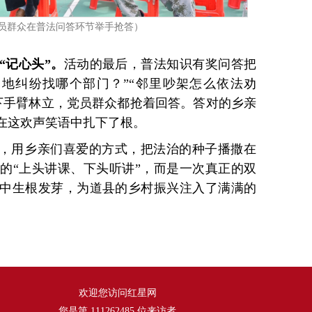
员群众在普法问答环节举手抢答）
“记心头”。
活动的最后，普法知识有奖问答把
地纠纷找哪个部门？”“邻里吵架怎么依法劝
，台下手臂林立，党员群众都抢着回答。答对的乡亲
在这欢声笑语中扎下了根。
”，用乡亲们喜爱的方式，把法治的种子播撒在
的“上头讲课、下头听讲”，而是一次真正的双
中生根发芽，为道县的乡村振兴注入了满满的
欢迎您访问红星网
您是第
111262485
位来访者