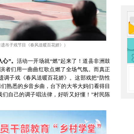
非遗吊子戏节目《春风送暖百花娇》）
入心”。
活动一开场就“燃”起来了！道县非洲鼓
演者们用一曲曲红歌点燃了全场气氛。而真正
非遗调子戏《春风送暖百花娇》。这部戏把“防
性
亲们熟悉的乡音乡曲，台下的大爷大妈们看得目
我们自己的调子唱法律，好听又好懂！”村民陈