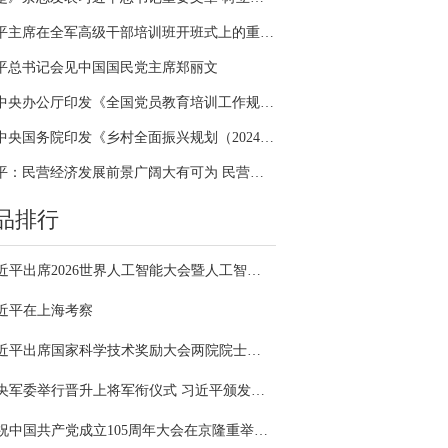
习近平主席在全军高级干部培训班开班式上的重要讲话引领全军开展思想整风、深化政治整训
平总书记会见中国国民党主席郑丽文
中共中央办公厅印发《全国党员教育培训工作规划（2024－2028年）》
中共中央国务院印发《乡村全面振兴规划（2024—2027年）》
习近平：民营经济发展前景广阔大有可为 民营企业和民营企业家大显身手正当其时
品排行
习近平出席2026世界人工智能大会暨人工智能全球治理高级别会议开幕式并发表主旨讲话
近平在上海考察
习近平出席国家科学技术奖励大会两院院士大会中国科协第十一次全国代表大会并发表重要讲话
中央军委举行晋升上将军衔仪式 习近平颁发命令状并向晋衔的军官表示祝贺
庆祝中国共产党成立105周年大会在京隆重举行 习近平发表重要讲话