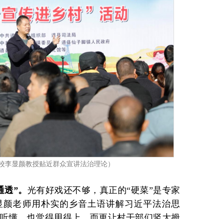
校李显颜教授贴近群众宣讲法治理论）
通透”。
光有好戏还不够，真正的“硬菜”是专家
显颜老师用朴实的乡音土语讲解习近平法治思
听懂，也觉得用得上。而更让村干部们竖大拇