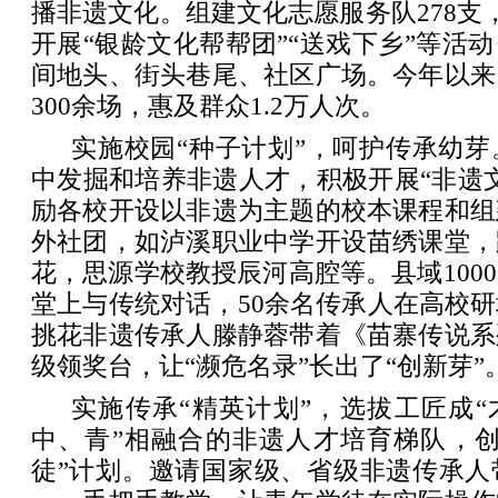
播非遗文化。组建文化志愿服务队278支，
开展“银龄文化帮帮团”“送戏下乡”等活
间地头、街头巷尾、社区广场。今年以来
300余场，惠及群众1.2万人次。
实施校园“种子计划”，呵护传承幼
中发掘和培养非遗人才，积极开展“非遗
励各校开设以非遗为主题的校本课程和组
外社团，如泸溪职业中学开设苗绣课堂，
花，思源学校教授辰河高腔等。县域100
堂上与传统对话，50余名传承人在高校
挑花非遗传承人滕静蓉带着《苗寨传说系
级领奖台，让“濒危名录”长出了“创新芽”
实施传承“精英计划”，选拔工匠成“
中、青”相融合的非遗人才培育梯队，创
徒”计划。邀请国家级、省级非遗传承人