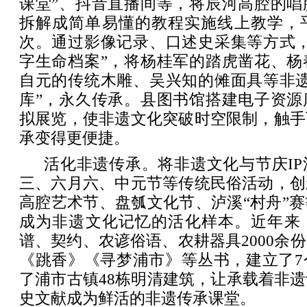
课堂”、抖音直播间等，将辰河高腔的唱
拆解成简单易懂的教程实施线上教学，平
次。通过影像记录、口述史采集等方式，
字生命档案”，将杨桂军的踏虎凿花、杨
自元的传统木雕、吴兴知的傩面具等非遗
库”，永久传承。县图书馆搭建电子资源
拟展览，使非遗文化突破时空限制，触手
承变得更便捷。
活化非遗传承。将非遗文化与节庆I
三、六月六、中元节等传统民俗活动，创
高腔艺术节、盘瓠文化节、泸溪“村舟”
成为非遗文化记忆的活化样本。近年来
谱、契约、农谚俗语、农耕器具2000余
《跳香》《寻梦浦市》等丛书，建立了7
了浦市古镇48栋明清建筑，让承载着非
史文献成为鲜活的非遗传承课堂。