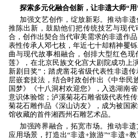
探索多元化融合创新，让非遗大师“用
加强文艺创作，绽放新彩。推动非遗
推陈出新，鼓励他们把传统技艺与现代
合，创作出契合当代审美需求的非遗作品
表性传承人邓七枝，年近七十却精神矍铄
曲与现代故事相融合，创排大型红色现
莲》，在北京民族文化宫大剧院成功上演
新剧目奖”；踏虎凿花省级代表性非遗传
层嵌套技法，结合时政创作出《中华民族
国梦》《十八洞村欢迎您》，入选湖南省
意识体验馆；泸溪菊花石雕省级代表性传
菊花石雕作品《深山访友》，成为被国家
馆收藏的首件湘西州石雕艺术品。
加强跨界融合，拓宽市场。推动非遗
应用场景，打造出“非遗+旅游”“非遗+教