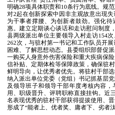
明确28项具体职责和10条行为底线。规
对2起在创新探索中因非主观故意出现失
为干事者撑腰、为创新者鼓劲。强化待
惠。建立定期谈心谈话和走访慰问制度，
县两级派出单位主要领导入村走访154
262次，与驻村第一书记和工作队员开
困难、了解思想动态。县委组织部督促派
一购买人身意外伤害保险和重大疾病保险
信补贴、定期体检等保障政策，确保驻村
鲜明导向，让优秀者优先。将驻村干部选
纳入派出单位党委（党组）书记抓基层党
及领导班子和领导干部年度考核内容，
用、职级晋升、评聘职称直接挂钩。近三
名表现优秀的驻村干部获得提拔使用、晋
形成了“能者上、优者奖、庸者下、劣者汰