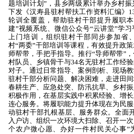
题培训计划”，县乡两级累计举办乡村振
下发《汉寿县驻村帮扶工作资料汇编》1
轮训全覆盖，帮助驻村干部提升履职本
建”视频系统、微信公众号“云讲堂”学
上门培训，组织驻村干部同步参加省
村“两委”干部培训等课程，有效提升政
师帮带，手把手指导。推行“导师帮带”
村队员、乡镇骨干与34名无驻村工作经
对子。通过日常指导、案例剖析、现场教
驻村干部分析问题、解决困难，走进田间
春耕生产、应急处突、防汛抗旱、乡村振
积极作用，在基层实践中积累经验、增长
连心服务。将履职能力提升体现在为民服
动驻村干部扎根基层、服务群众。全面开
入户访、组织一次环境大扫除、召开一次
个农户微心愿、办好一件村民关心事”为