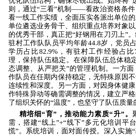
优化队伍结构，确保尽锐出战。始终将“
则，通过“三看”机制——看政治资格条
看一线工作实绩，全面压实各派出单位的
单位遴选业务骨干、组织重点培养对象以
的优秀干部，真正把“好钢用在刀刃上”
驻村工作队队员平均年龄44.8岁，党员占
学历占比82.9%，有驻村工作经验占比7
理，保持队伍稳定。在保障队伍总体稳定
态调整、从严把关”的管理机制。一方面
作队员在任期内保持稳定，无特殊原因不
连续性和深度。另一方面，对因身体健康
作特殊异动等确需调整的情况，建立严格
了组织关怀的“温度”，也坚守了队伍质量的
精培细“育”，推动能力素质“升”。
需，搭建“线上”+“线下”多元化培训平
慌”。系统培训，面对面传授。深入实施