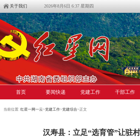
关于我们
2026年8月6日 6:37 星期四
首页
要闻快递
党建工作
干部工作
当前位置:
红星一网一云
>
党建工作
>
党建综合
>
正文
汉寿县：立足“选育管”让驻村