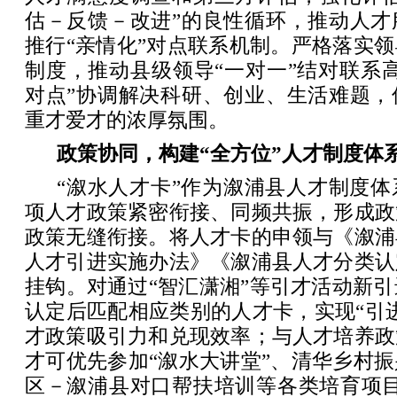
估－反馈－改进”的良性循环，推动人才
推行“亲情化”对点联系机制。严格落实
制度，推动县级领导“一对一”结对联系
对点”协调解决科研、创业、生活难题，
重才爱才的浓厚氛围。
政策协同，构建“全方位”人才制度体
“溆水人才卡”作为溆浦县人才制度
项人才政策紧密衔接、同频共振，形成政
政策无缝衔接。将人才卡的申领与《溆浦
人才引进实施办法》《溆浦县人才分类认
挂钩。对通过“智汇潇湘”等引才活动新引
认定后匹配相应类别的人才卡，实现“引
才政策吸引力和兑现效率；与人才培养政
才可优先参加“溆水大讲堂”、清华乡村
区－溆浦县对口帮扶培训等各类培育项目