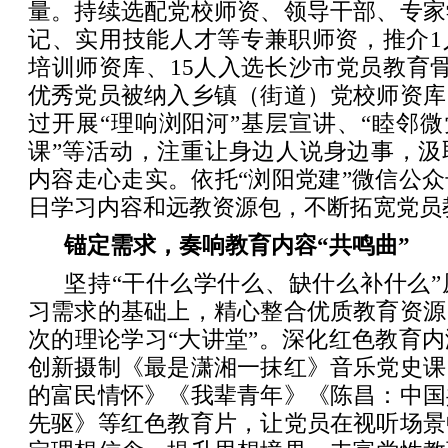
量。持续选配党校师资、领导干部、专家
记、实用技能人才等专兼职师资，推介1
培训师资库、15人入选长沙市党员教育骨
优秀党员被纳入乡镇（街道）党校师资库
过开展“理响浏阳河”基层宣讲、“睦邻微
课”等活动，注重让身边人说身边事，汲
内容走心走实。依托“浏阳党建”微信公
日学习内容和远教资源包，不断拓宽党员
锚定需求，奏响教育内容“共鸣曲”
坚持“干什么学什么、缺什么补什么
习需求的基础上，精心整合优质教育资源
次的理论学习“大讲堂”。深化红色教育
创新摄制《最是潇湘一抹红》音乐党史课
的富民情怀》《我辈青年》《陈昌：中国
先驱》等红色教育片，让党员在视听场景