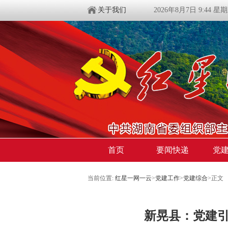
关于我们
2026年8月7日 9:44 星
首页
要闻快递
党
当前位置:
红星一网一云
>
党建工作
>
党建综合
>
正文
新晃县：党建引