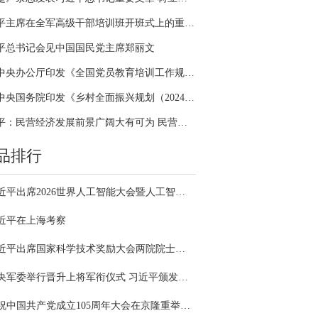
习近平主席在全军高级干部培训班开班式上的重要讲话引领全军开展思想整风、深化政治整训
平总书记会见中国国民党主席郑丽文
中共中央办公厅印发《全国党员教育培训工作规划（2024－2028年）》
中共中央国务院印发《乡村全面振兴规划（2024—2027年）》
习近平：民营经济发展前景广阔大有可为 民营企业和民营企业家大显身手正当其时
品排行
习近平出席2026世界人工智能大会暨人工智能全球治理高级别会议开幕式并发表主旨讲话
近平在上海考察
习近平出席国家科学技术奖励大会两院院士大会中国科协第十一次全国代表大会并发表重要讲话
中央军委举行晋升上将军衔仪式 习近平颁发命令状并向晋衔的军官表示祝贺
庆祝中国共产党成立105周年大会在京隆重举行 习近平发表重要讲话