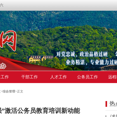
期六
建工作
干部工作
人才工作
公务员工作
远程
文
>
综合管理
>
正文
热
强”激活公务员教育培训新动能