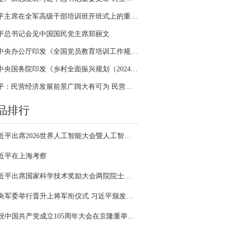
习近平主席在全军高级干部培训班开班式上的重要讲话引领全军开展思想整风、深化政治整训
平总书记会见中国国民党主席郑丽文
中共中央办公厅印发《全国党员教育培训工作规划（2024－2028年）》
中共中央国务院印发《乡村全面振兴规划（2024—2027年）》
习近平：民营经济发展前景广阔大有可为 民营企业和民营企业家大显身手正当其时
品排行
习近平出席2026世界人工智能大会暨人工智能全球治理高级别会议开幕式并发表主旨讲话
近平在上海考察
习近平出席国家科学技术奖励大会两院院士大会中国科协第十一次全国代表大会并发表重要讲话
中央军委举行晋升上将军衔仪式 习近平颁发命令状并向晋衔的军官表示祝贺
庆祝中国共产党成立105周年大会在京隆重举行 习近平发表重要讲话