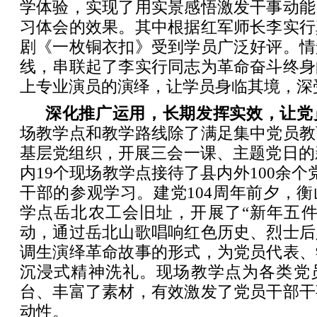
学体验，实现了用实景感悟激发干事动能
习体会的效果。其中根据红军师长李实行
剧《一枚铜衣扣》受到学员广泛好评。情
线，串联起了李实行同志为革命奋斗终身
上专业演员的演绎，让学员身临其境，深
深化推广运用，长期发挥实效，让党
场教学点和教学路线除了满足集中党员教
基层党组织，开展三会一课、主题党日的新
内19个现场教学点接待了县内外100余个
干部的参观学习。建党104周年前夕，
学点岳北农工会旧址，开展了“新年五件事
动，通过岳北山歌唱响红色历史、烈士后
调生演绎革命故事的形式，为党员代表、
沉浸式精神洗礼。现场教学点为各类党
台、丰富了素材，有效激发了党员干部干
动性。