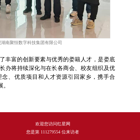
观湖南聚恒数字科技集团有限公司
了丰富的创新要素与
优秀的娄籍
人才，是娄底
长办将持续深化与在长各商会、校友组织及优
理念、优质项目和人才资源引回家乡，携手合
展。
欢迎您访问红星网
您是第
111279554
位来访者