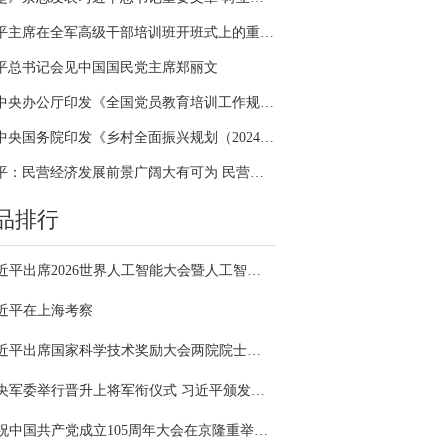
习近平主席在全军高级干部培训班开班式上的重要讲话引领全军开展思想整风、深化政治整训
平总书记会见中国国民党主席郑丽文
中共中央办公厅印发《全国党员教育培训工作规划（2024－2028年）》
中共中央国务院印发《乡村全面振兴规划（2024—2027年）》
习近平：民营经济发展前景广阔大有可为 民营企业和民营企业家大显身手正当其时
品排行
习近平出席2026世界人工智能大会暨人工智能全球治理高级别会议开幕式并发表主旨讲话
近平在上海考察
习近平出席国家科学技术奖励大会两院院士大会中国科协第十一次全国代表大会并发表重要讲话
中央军委举行晋升上将军衔仪式 习近平颁发命令状并向晋衔的军官表示祝贺
庆祝中国共产党成立105周年大会在京隆重举行 习近平发表重要讲话