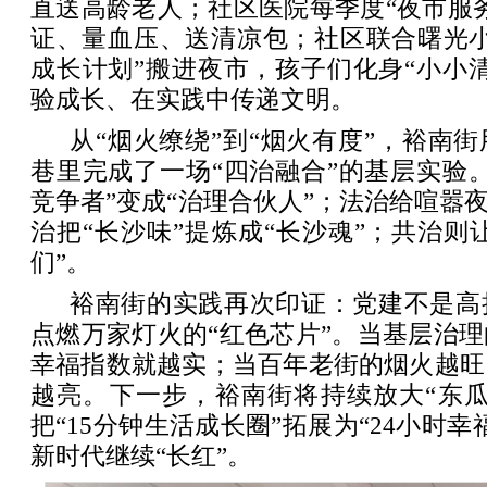
直送高龄老人；社区医院每季度“夜市服
证、量血压、送清凉包；社区联合曙光小
成长计划”搬进夜市，孩子们化身“小小
验成长、在实践中传递文明。
从“烟火缭绕”到“烟火有度”，裕南
巷里完成了一场“四治融合”的基层实验
竞争者”变成“治理合伙人”；法治给喧嚣夜
治把“长沙味”提炼成“长沙魂”；共治则让
们”。
裕南街的实践再次印证：党建不是高
点燃万家灯火的“红色芯片”。当基层治
幸福指数就越实；当百年老街的烟火越旺
越亮。下一步，裕南街将持续放大“东瓜
把“15分钟生活成长圈”拓展为“24小时
新时代继续“长红”。