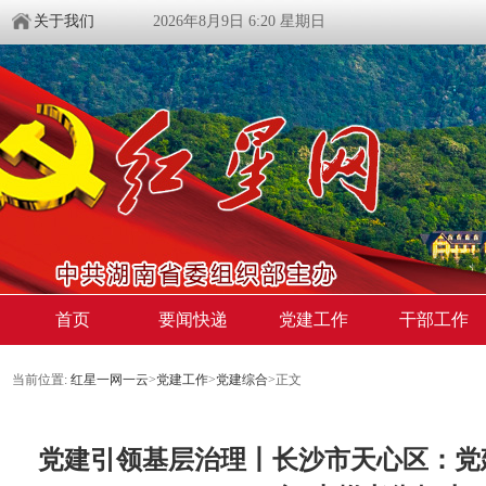
关于我们
2026年8月9日 6:20 星期日
首页
要闻快递
党建工作
干部工作
当前位置:
红星一网一云
>
党建工作
>
党建综合
>
正文
党建引领基层治理丨长沙市天心区：党