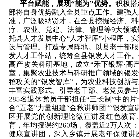
平台赋能，展现“能为”优势。
积极搭
部将自身优势融入全县重点工作。建强人
准，广泛吸纳贤才，在全县挖掘经济、科
疗、农业、党建、法律、管理等9大领域
托县人才发展中心“人才智库”小程序，
设与管理。打造专属阵地。以县老干部服
发人才工作站，统筹全县银发人才工作。
高产攻关科研基地，成立“禾下银辉·高
室，集聚农业技术与科研推广领域的银发
稻攻关的“银发智库”，为农业科技创新
丰富实践形式。引导老干部、老党员参与
285名退休党员干部担任“三长制”中的
合“五老”力量组建“金秋讲师团”“银发宣
区开展党的创新理论微宣讲及红色教育
育，年均授课约260场，覆盖近2万人次
健康宣讲团，深入乡镇开展老年保健讲座1