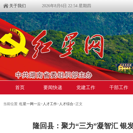
关于我们
2026年8月6日 22:54 星期四
首页
要闻快递
党建工作
干部工作
当前位置:
红星一网一云
>
人才工作
>
人才综合
>
正文
隆回县：聚力“三为”凝智汇 银