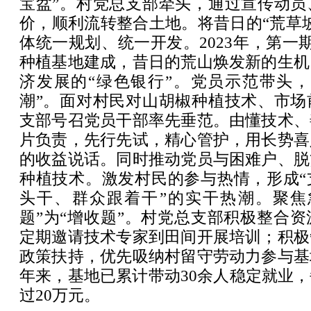
宝盆”。村党总支部牵头，通过宣传动员
价，顺利流转整合土地。将昔日的“荒草
体统一规划、统一开发。2023年，第一期
种植基地建成，昔日的荒山焕发新的生机
济发展的“绿色银行”。党员示范带头，
潮”。面对村民对山胡椒种植技术、市场
支部号召党员干部率先垂范。由懂技术、
片负责，先行先试，精心管护，用长势喜
的收益说话。同时推动党员与困难户、脱
种植技术。激发村民的参与热情，形成“
头干、群众跟着干”的实干热潮。聚焦
题”为“增收题”。村党总支部积极整合
定期邀请技术专家到田间开展培训；积极
政策扶持，优先吸纳村留守劳动力参与基
年来，基地已累计带动30余人稳定就业
过20万元。