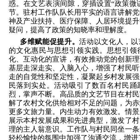
惑。在文艺表演间隙，穿插设置“政策微讲
节。驻村工作队队长用平实的语言讲解党
神及产业扶持、医疗保障、人居环境提升
疑问，提高了政策的知晓率和理解度。
多维赋能促提升。
活动以文化人，以
的文化惠民与思想引领实践。思想引领
化、互动化的宣讲，有效推动党的创新理
基层走深走实、入脑入心，增强了村民听
走的自觉性和坚定性，凝聚起乡村发展强
民落到实处。活动吸引了数百名村民踊
烈，掌声不断。高品质的文艺节目在村民
解了农村文化供给相对不足的问题，为赤
更多文旅力量。内生动力有效激发。情景
展示本村发展成果和先进典型，激发了村
理的主人翁意识。工作队与村民同坐一条
轻松愉快的氛围中加强了沟通交流，增进