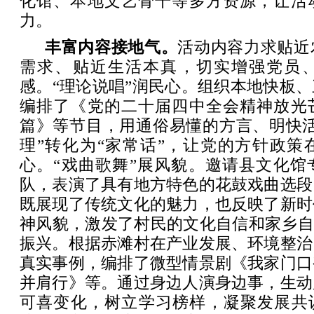
化馆、本地文艺骨干等多方资源，让活
力。
丰富内容接地气。
活动内容力求贴近
需求、贴近生活本真，切实增强党员
感。“理论说唱”润民心。组织本地快板
编排了《党的二十届四中全会精神放光
篇》等节目，用通俗易懂的方言、明快活
理”转化为“家常话”，让党的方针政策
心。“戏曲歌舞”展风貌。邀请县文化馆
队，表演了具有地方特色的花鼓戏曲选段
既展现了传统文化的魅力，也反映了新时
神风貌，激发了村民的文化自信和家乡自
振兴。根据赤滩村在产业发展、环境整治
真实事例，编排了微型情景剧《我家门口
并肩行》等。通过身边人演身边事，生动
可喜变化，树立学习榜样，凝聚发展共识