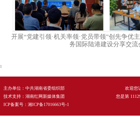
开展“党建引领·机关率领·党员带领”创先争优
务国际陆港建设分享交流
1
主办单位：中共湖南省委组织部
欢迎您
技术支持：湖南红网新媒体集团
您是第
1112
ICP备案号：
湘ICP备17016663号-1