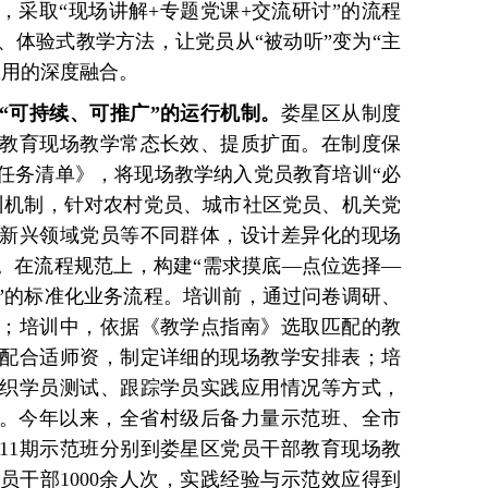
，采取“现场讲解+专题党课+交流研讨”的流程
、体验式教学方法，让党员从“被动听”变为“主
应用的深度融合。
全“可持续、可推广”的运行机制。
娄星区从制度
教育现场教学常态长效、提质扩面。在制度保
任务清单》，将现场教学纳入党员教育培训“必
训机制，针对农村党员、城市社区党员、机关党
新兴领域党员等不同群体，设计差异化的现场
”。在流程规范上，构建“需求摸底—点位选择—
”的标准化业务流程。培训前，通过问卷调研、
；培训中，依据《教学点指南》选取匹配的教
配合适师资，制定详细的现场教学安排表；培
织学员测试、跟踪学员实践应用情况等方式，
”。今年以来，全省村级后备力量示范班、全市
11期示范班分别到娄星区党员干部教育现场教
员干部1000余人次，实践经验与示范效应得到