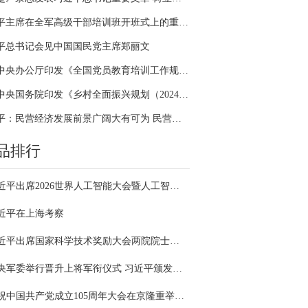
习近平主席在全军高级干部培训班开班式上的重要讲话引领全军开展思想整风、深化政治整训
平总书记会见中国国民党主席郑丽文
中共中央办公厅印发《全国党员教育培训工作规划（2024－2028年）》
中共中央国务院印发《乡村全面振兴规划（2024—2027年）》
习近平：民营经济发展前景广阔大有可为 民营企业和民营企业家大显身手正当其时
品排行
习近平出席2026世界人工智能大会暨人工智能全球治理高级别会议开幕式并发表主旨讲话
近平在上海考察
习近平出席国家科学技术奖励大会两院院士大会中国科协第十一次全国代表大会并发表重要讲话
中央军委举行晋升上将军衔仪式 习近平颁发命令状并向晋衔的军官表示祝贺
庆祝中国共产党成立105周年大会在京隆重举行 习近平发表重要讲话