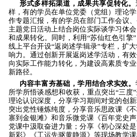
形式多样拓渠道，成果共享促转化。
样，有的学员在单位党委（党组）理论学
作专题汇报，有的学员在部门工作会议、
主题党日活动上结合岗位实际谈学习体会
和成果转化。同时，利用“苏仙红色引擎
线上平台开设“返岗述学辑录”专栏，扩
响力。通过创新开展返岗述学活动，有效
向实际工作能力转化，为建设高素质专业
新路径。
内容丰富夯基础，学用结合求实效。
所学所悟谈感想和收获，重点突出“三度
理论认识深度，分享学习期间对党的创新
突出党性锤炼纯度，分享音乐思政课《不
寨到金银滩》和音乐微党课《百年党史声
党课中汲取奋进力量；分享《初心深处是
新彩》《工运先驱黄静源》等现场教学课