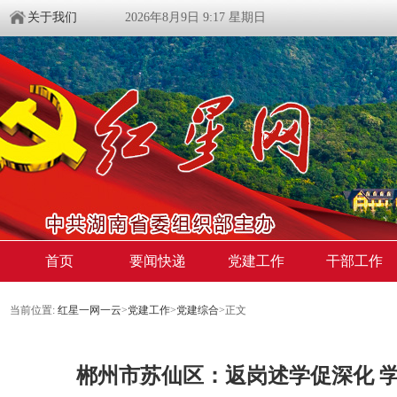
关于我们
2026年8月9日 9:17 星期日
首页
要闻快递
党建工作
干部工作
当前位置:
红星一网一云
>
党建工作
>
党建综合
>
正文
郴州市苏仙区：返岗述学促深化 