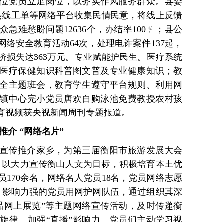
位党员立足岗位，以务实作风服务群众。县委
5热线工单等网络平台收集民情民意，将线上反馈
急难愁盼问题12636个，办结率100﹪；县公
络安全教育活动64次，处理电诈案件137起，
济损失达363万元。专业赋能护民生。医疗系统
医疗保健知识科普图文普及专业健康知识；教
全主题班会，教育学生遵守平台规则、利用网
镇中心完小党员唐欢自购泳池免费教授农村孩
育视频获央视新闻周刊专题报道。
推介 “网络名片”
宣传推介家乡，为第三届衡阳市旅游发展大会
力。以大力宣传衡山人文为目标，积极培育本土优
170余名，网络名人党员18名，党员网络志愿
理、影响力强的党员用网护网队伍，通过组织其深
品网上展览”等主题网络宣传活动，及时传递衡
旋律。加强“直播”影响力。党员们主动学习视