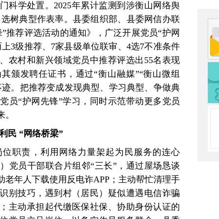
门科学处置。2025年累计监测到涉衡山网络舆
%。选树典型作表率。县委组织部、县委网信办联
锋”推荐评选活动的通知》，广泛开展党员“护网
上3级推荐、7家县级单位联审、4选7不准条件
、农村和新兴领域党员中推荐评选出55名表现
为其颁发聘任证书，通过“衡山融媒”“衡山微组
事迹。把推荐变成发现典型、学习典型、争做典
党员“护网先锋”学习，同时示范带动更多党员
来。
利民 “网络桥梁”
岗位职责，利用网络力量架起为民服务的连心
）党员干部联合片组邻“三长”，通过屋场恳谈
助老年人下载使用反电诈APP；主动帮忙清理手
识别技巧，遇到村（居民）疑似遭遇电信诈骗
；主动承担起代缴医保社保、协助身份认证的