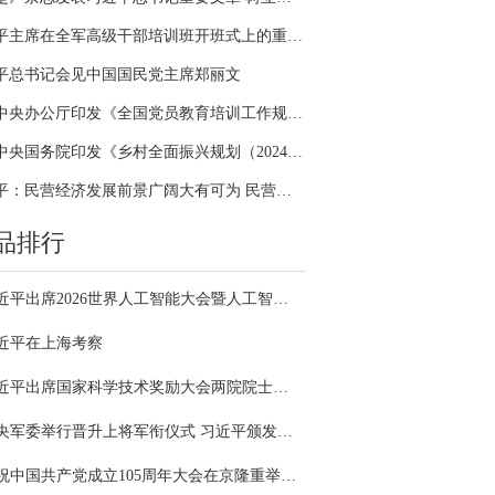
习近平主席在全军高级干部培训班开班式上的重要讲话引领全军开展思想整风、深化政治整训
平总书记会见中国国民党主席郑丽文
中共中央办公厅印发《全国党员教育培训工作规划（2024－2028年）》
中共中央国务院印发《乡村全面振兴规划（2024—2027年）》
习近平：民营经济发展前景广阔大有可为 民营企业和民营企业家大显身手正当其时
品排行
习近平出席2026世界人工智能大会暨人工智能全球治理高级别会议开幕式并发表主旨讲话
近平在上海考察
习近平出席国家科学技术奖励大会两院院士大会中国科协第十一次全国代表大会并发表重要讲话
中央军委举行晋升上将军衔仪式 习近平颁发命令状并向晋衔的军官表示祝贺
庆祝中国共产党成立105周年大会在京隆重举行 习近平发表重要讲话