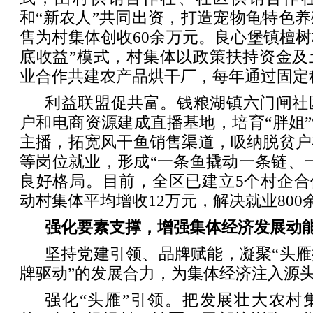
和“新农人”共同出资，打造宠物龟特色
售为村集体创收60余万元。良心堡镇檀树
底收益”模式，村集体以政策扶持资金及
业合作共建农产品烘干厂，每年通过固定租
利益联盟促共富。钱粮湖镇六门闸社
户和电商资源建成直播基地，培育“胖姐”“
主播，拓宽风干鱼销售渠道，吸纳脱贫户
等岗位就业，形成“一条鱼撬动一条链、
良好格局。目前，全区已建立5个村企合
动村集体平均增收12万元，解决就业800
强化要素支撑，增强集体经济发展动
坚持党建引领、品牌赋能，凝聚“头
牌驱动”的发展合力，为集体经济注入源
强化“头雁”引领。把发展壮大农村