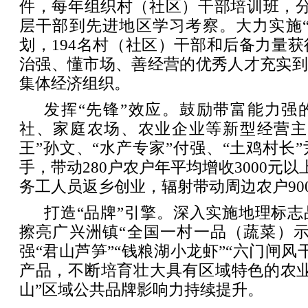
件，每年组织村（社区）干部培训班，分
层干部到先进地区学习考察。大力实施“
划，194名村（社区）干部和后备力量获
治强、懂市场、善经营的优秀人才充实到
集体经济组织。
发挥“先锋”效应。鼓励带富能力强
社、家庭农场、农业企业等新型经营主
王”孙文、“水产专家”付强、“土鸡村长
手，带动280户农户年平均增收3000元以
务工人员返乡创业，辐射带动周边农户90
打造“品牌”引擎。深入实施地理标
擦亮广兴洲镇“全国一村一品（蔬菜）示
强“君山芦笋”“钱粮湖小龙虾”“六门闸风
产品，不断培育壮大具有区域特色的农业
山”区域公共品牌影响力持续提升。