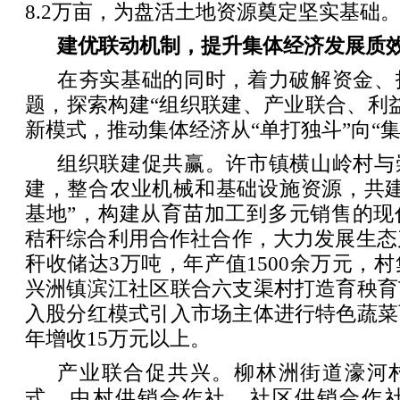
8.2万亩，为盘活土地资源奠定坚实基础
建优联动机制，提升集体经济发展质
在夯实基础的同时，着力破解资金、
题，探索构建“组织联建、产业联合、利
新模式，推动集体经济从“单打独斗”向“
组织联建促共赢。许市镇横山岭村与
建，整合农业机械和基础设施资源，共建
基地”，构建从育苗加工到多元销售的现
秸秆综合利用合作社合作，大力发展生态产
秆收储达3万吨，年产值1500余万元，村
兴洲镇滨江社区联合六支渠村打造育秧育
入股分红模式引入市场主体进行特色蔬菜
年增收15万元以上。
产业联合促共兴。柳林洲街道濠河村
式，由村供销合作社、社区供销合作