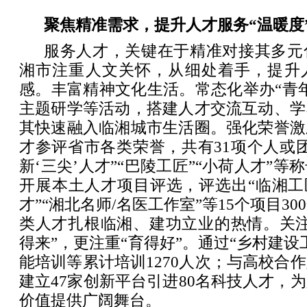
聚焦精准需求，提升人才服务“温暖度
服务人才，关键在于精准对接其多元
湘市注重人文关怀，从细处着手，提升
感。丰富精神文化生活。常态化举办“青
主题研学等活动，搭建人才交流互动、学
其快速融入临湘城市生活圈。强化荣誉激
才参评省市各类荣誉，共有31项个人或
新‘三尖’人才”“巴陵工匠”“小荷人才”
开展本土人才项目评选，评选出“临湘工
才”“湘北名师/名医工作室”等15个项目3
类人才扎根临湘、建功立业的热情。关注
得来”，更注重“育得好”。通过“乡村建设
能培训等累计培训1270人次；与高校合
建立47家创新平台引进80名科技人才，
价值提供广阔舞台。