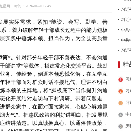
网 时间： 2026-01-26 17:45
习近
发展实际需求，紧扣“能说、会写、勤学、善
体系，着力破解年轻干部成长过程中的能力短板
层实践中锤炼本领、担当作为，为全县高质量
声筒”。
针对部分年轻干部不善表达、不会沟通
精
“干部讲堂”等载体，搭建常态化交流平台。鼓励
业务、传经验，倒逼本领恐慌化解，在互学互
年轻干部面对群众时话不接地气、理讲不明白
炼本领的主阵地，将“脚板底下”当作提升沟通
习
态化开展结对走访与下村调研。带着问题走，
进群众家中，在面对面拉家常、心贴心解难题
“烟火气”。把惠民政策的利好讲明白、把发展规
症结讲清楚。以真诚换真心、以通俗传政策，