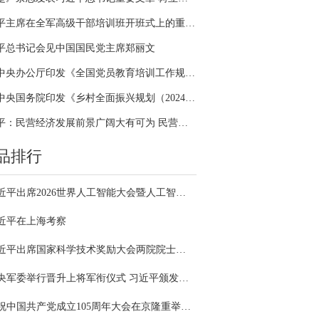
习近平主席在全军高级干部培训班开班式上的重要讲话引领全军开展思想整风、深化政治整训
平总书记会见中国国民党主席郑丽文
中共中央办公厅印发《全国党员教育培训工作规划（2024－2028年）》
中共中央国务院印发《乡村全面振兴规划（2024—2027年）》
习近平：民营经济发展前景广阔大有可为 民营企业和民营企业家大显身手正当其时
品排行
习近平出席2026世界人工智能大会暨人工智能全球治理高级别会议开幕式并发表主旨讲话
近平在上海考察
习近平出席国家科学技术奖励大会两院院士大会中国科协第十一次全国代表大会并发表重要讲话
中央军委举行晋升上将军衔仪式 习近平颁发命令状并向晋衔的军官表示祝贺
庆祝中国共产党成立105周年大会在京隆重举行 习近平发表重要讲话