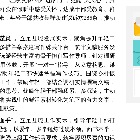
”，让好政策不仅“进家门”，更能“入人心”，真
群众在倾听中感受关怀，达成干部受教育、群
以来，年轻干部共收集群众建议诉求285条，推动
谋员”。
立足县域发展实际，聚焦提升年轻干
，多措并举搭建写作练兵平台，筑牢文稿服务发
选派经验丰富的骨干担任写作导师，针对调研
用体裁，开展“一对一”指导，从立意构思、谋
帮助年轻干部快速掌握写作技巧。围绕乡村振
工作，鼓励年轻干部结合调研实情撰写文稿，
的思考。鼓励年轻干部勤积累、多沉淀，主动
将实践中的鲜活素材转化为笔下的有力文字，
准献策。
面手”。
立足县域工作实际，引导年轻干部打
”理念，以爱学、多学锤炼过硬本领。向书本学，
吃透上级工作部署要求，筑牢履职尽责的知识