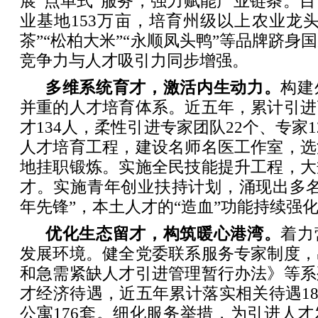
展“点单式”服务，强力赋能产业链条。
业基地153万亩，培育州级以上农业龙头
茶”“松柏大米”“永顺凤头鸭”等品牌跻身
竞争力与人才吸引力同步增强。
多维系统育才，激活内生动力。
构建
并重的人才培育体系。近五年，累计引进
才134人，柔性引进专家团队22个、专家
人才培育工程，建设名师名医工作室，选
地挂职锻炼。实施全民技能提升工程，大
才。实施青年创业扶持计划，涌现出多名
年先锋”，本土人才的“造血”功能持续强
优化生态留才，构筑暖心港湾。
着力
发展环境。健全党委联系服务专家制度，
和急需紧缺人才引进管理暂行办法》等系
才经济待遇，近五年累计落实相关待遇183
公寓176套。细化服务举措，为引进人