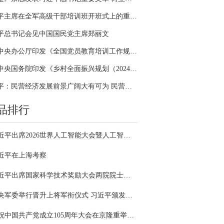
习近平主席在全军高级干部培训班开班式上的重要讲话引领全军开展思想整风、深化政治整训
平总书记会见中国国民党主席郑丽文
中共中央办公厅印发《全国党员教育培训工作规划（2024－2028年）》
中共中央国务院印发《乡村全面振兴规划（2024—2027年）》
习近平：民营经济发展前景广阔大有可为 民营企业和民营企业家大显身手正当其时
品排行
习近平出席2026世界人工智能大会暨人工智能全球治理高级别会议开幕式并发表主旨讲话
近平在上海考察
习近平出席国家科学技术奖励大会两院院士大会中国科协第十一次全国代表大会并发表重要讲话
中央军委举行晋升上将军衔仪式 习近平颁发命令状并向晋衔的军官表示祝贺
庆祝中国共产党成立105周年大会在京隆重举行 习近平发表重要讲话