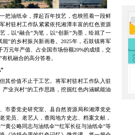
一把油纸伞，撑起百年技艺，也映照着一段鲜
军村驻村工作队紧紧依托湘潭丰富的红色资源
艺，以“融合”为笔，以“创新”为墨，绘就了一
能”的乡村振兴新画卷。2025年，石鼓镇将军
8千万元年产值、占全国市场份额20%的成绩，交
化”有机融合的高分答卷。
”
但其价值不止于工艺。将军村驻村工作队入驻
、产业兴村”的工作思路，挖掘红色内涵赋能油
、市委党史研究室、县自然资源局和湘潭党史
老党员、老艺人，查阅地方史志、档案文献，
”“黄公略同志与油纸伞”“红军长征与油纸伞”等
造《油纸伞里的红色记忆》微党课，将一把伞