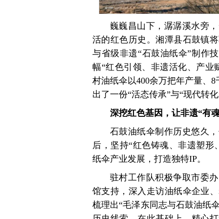
巍巍昌山下，潺潺溪水旁，
活的红色历史。湘潭县石鼓镇将
与省级非遗“石鼓油纸伞”制作技
幅“红色引领、非遗活化、产业赋
村油纸伞以400余万把年产量、
出了一份“活态传承”与“现代转
深挖红色基因，让非遗“有魂
石鼓油纸伞制作历史悠久，
后，坚持“红色铸魂、非遗塑形
纸伞产业发展，打造独特IP。
驻村工作队积极争取市委办
馆支持，深入走访油纸伞企业、
梳理出“毛泽东同志与石鼓油纸伞
历史线索。在此基础上，精心打