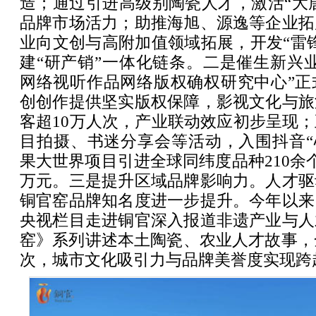
造；通过引进高级别陶瓷人才，激活“大唐
品牌市场活力；助推海旭、源逸等企业拓
业向文创与高附加值领域拓展，开发“雷
建“研产销”一体化链条。二是催生新兴
网络视听作品网络版权确权研究中心”正
创创作提供坚实版权保障，影视文化与旅
客超10万人次，产业联动效应初步呈现
目拍摄、书迷分享会等活动，入围抖音“心
果大世界项目引进全球同纬度品种210余个
万元。三是提升区域品牌影响力。人才驱
铜官窑品牌知名度进一步提升。今年以来
央视栏目走进铜官深入报道非遗产业与人
窑》系列讲述本土陶瓷、农业人才故事，全
次，城市文化吸引力与品牌美誉度实现跨