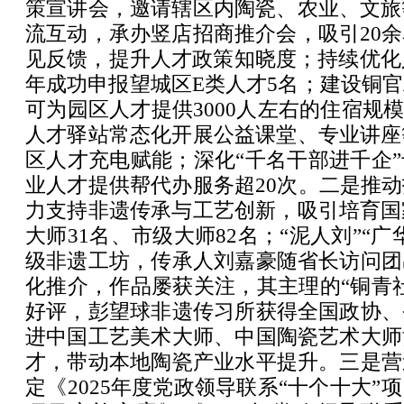
策宣讲会，邀请辖区内陶瓷、农业、文旅
流互动，承办竖店招商推介会，吸引20
见反馈，提升人才政策知晓度；持续优化人
年成功申报望城区E类人才5名；建设铜
可为园区人才提供3000人左右的住宿规模
人才驿站常态化开展公益课堂、专业讲座
区人才充电赋能；深化“千名干部进千企
业人才提供帮代办服务超20次。二是推
力支持非遗传承与工艺创新，吸引培育国
大师31名、市级大师82名；“泥人刘”“
级非遗工坊，传承人刘嘉豪随省长访问团
化推介，作品屡获关注，其主理的“铜青
好评，彭望球非遗传习所获得全国政协、
进中国工艺美术大师、中国陶瓷艺术大师
才，带动本地陶瓷产业水平提升。三是营
定《2025年度党政领导联系“十个十大”