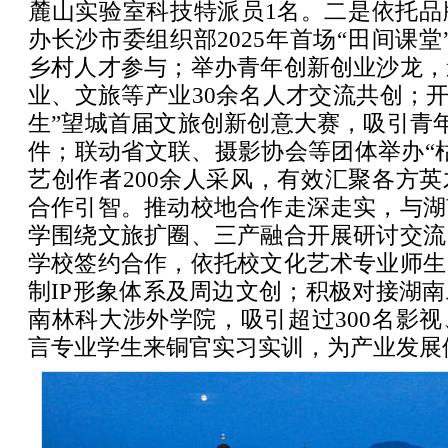
麓山实验室科技特派员1名。二是依托品
办长沙市委组织部2025年首场“田间课堂
乡村人才参与；举办青年创新创业沙龙，
业、文旅等产业30余名人才交流共创；开
生”望城首届文旅创新创意大赛，吸引青年
件；联动省文联、摄影协会等团体举办“
艺创作者200余人采风，有效汇聚各方
合作引智。推动校地合作走深走实，与湖
学围绕文旅扩圈、三产融合开展研讨交流
学校签约合作，依托校文化艺术专业师生
制IP形象体系及周边文创；积极对接湖
南林科大涉外学院，吸引超过300名影
言专业学生来铜官实习实训，为产业发展