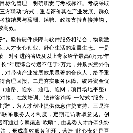
目标化管理，明确职责与考核标准。考核采取
“三方联动”方式，重点评价其在产业发展、群众
考核结果与薪酬、续聘、政策支持直接挂钩，
续高效。
好”。
坚持硬件保障与软件服务相结合，物质激
让人才安心创业、舒心生活的发展生态。一是
策，对引进的省级及以上专家给予最高8万元/年
村长”年度综合待遇不低于3万元，并购买意外伤
”，对带动产业发展效果显著的合伙人，给予重
得合理回报。二是夯实服务保障。统筹资金优
”（通路、通水、通电、通网，项目场地平整）
对接、在线培训、法律咨询等“一站式”服务，
才贷”，为人才创业提供低息信贷支持。三是注
部联系服务人才制度，定期走访听取意见。创
困可通过专属渠道“吹哨”，由县委人才办牵头协
解决，形成高效服务闭环，营造“此心安处是吾