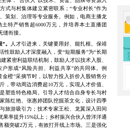
类主体：“合伙人”以技术、资金、品牌等资源入
方式与村集体建立紧密联系；“专业村长”作为
、策划、治理等专业服务。例如，电商主播龙
土特产销售超6000万元，并培养本土直播团
无缝衔接。
根”。
人才引进来，关键要用好、能扎根。保靖
活性鼓励人才深度融入，变“短期服务”为“长期
构建紧密利益联结机制，鼓励人才以技术入股、
户形成“风险共担、利益共享”的共同体。例
黄金橙”采摘节时，以智力投入折价入股销售分
公斤，带动周边消费超10万元，实现人才价值、
是塑造特色格局。引导人才结合自身专长与村
家陈红艳、张惠婷团队挖掘茶文化，设计四季
与旅游吸引力；技术专家王松、龙翼深入田间
优果率提升15%以上；乡村振兴合伙人曾洋洋通
售额突破2万元，有效打开线上市场。三是强化