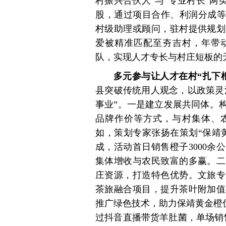
村振兴合伙人”与“专业村长”两
股，通过项目合作、利润分成等
村级助理或顾问，驻村提供规划
爱被精准匹配至夯吉村，年带动
队，实现人才专长与村庄短板的
多元参与让人才在村“扎下
县突破传统用人观念，以政策灵
事业”。一是建立发展共同体。
品牌作价等方式，与村集体、农
如，策划专家张扬在策划“保靖
成，活动首日销售橙子3000余
集体增收与农民致富的多赢。二
庄资源，打造特色优势。文旅专
茶旅融合项目，提升茶叶附加值
推广绿色技术，助力保靖黄金橙
过抖音直播带货羊肚菌，单场销