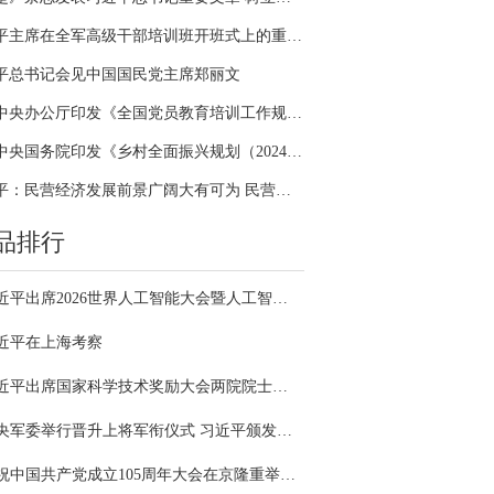
习近平主席在全军高级干部培训班开班式上的重要讲话引领全军开展思想整风、深化政治整训
平总书记会见中国国民党主席郑丽文
中共中央办公厅印发《全国党员教育培训工作规划（2024－2028年）》
中共中央国务院印发《乡村全面振兴规划（2024—2027年）》
习近平：民营经济发展前景广阔大有可为 民营企业和民营企业家大显身手正当其时
品排行
习近平出席2026世界人工智能大会暨人工智能全球治理高级别会议开幕式并发表主旨讲话
近平在上海考察
习近平出席国家科学技术奖励大会两院院士大会中国科协第十一次全国代表大会并发表重要讲话
中央军委举行晋升上将军衔仪式 习近平颁发命令状并向晋衔的军官表示祝贺
庆祝中国共产党成立105周年大会在京隆重举行 习近平发表重要讲话