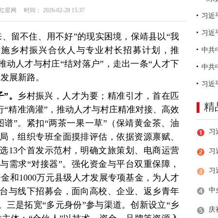
网 时间： 2026-02-28 15:37
习近
来、留不住、用不好”的现实困境，保靖县以“我
实施乡村振兴合伙人与专业村长招募计划，推
推动人才与村庄“结对落户”，走出一条“人才下
合发展新路。
子”。
乡村振兴，人才为要；精准引才，首在匹
精
行“精准滴灌”，推动人才与村庄精准对接、高效
图谱”。紧扣“两茶一果一草”（保靖黄金茶、油
局，组织专班全面摸排评估，依据资源禀赋、
选13个首发示范村，明确文旅策划、电商运营
习
与需求“对接器”。强化资金与平台双重保障，
资金和1000万元县级人才发展专项基金，为人才
台与线下招募会，面向高校、企业、返乡青年
。三是拓宽“多元身份”参与渠道。创新设立“乡