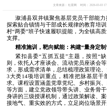
文章来源： 红星网 时间： 2026-03-03 17:
溆浦县双井镇聚焦基层党员干部能力
探索贴合镇情与干部成长规律的教育培训
村“两委”班子快速履职提能，为全镇高
支撑。
精准施训，靶向赋能：构建“量身定制
紧扣县委“五抓五提”主题，按照“
则，依托人才座谈会、流动党员座谈会等
求，形成需求清单，总结梳理政策理论、
3大类14项培训重点，精准把脉基层干
求。课程设置涵盖党章党纪、乡村振兴、
等方面，建立党政领导带头讲、业务骨干
身讲的三级授课机制，通过政策解读、案
接地气、重实效的方式，立足岗位场景开