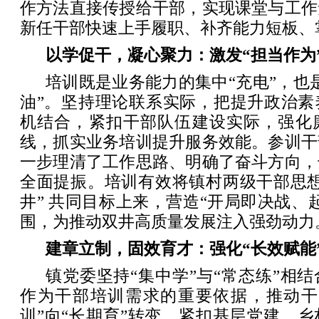
作方法直接传授给干部，实现课堂与工作
新任干部快速上手履职、补齐能力短板、
以学促干，凝心聚力：激发“担当作为
培训既是业务能力的集中“充电”，也
油”。坚持理论联系实际，把提升政治素
机结合，紧扣干部队伍建设实际，强化
线，抓实业务培训提升服务效能。参训干
一步理清了工作思路、明确了奋斗方向，
全面提振。培训有效将镇村两级干部思想
井” 共同目标上来，营造“开局即决战、
围，为推动双井高质量发展注入强劲动力
建章立制，固效育才：强化“长效赋能
镇党委坚持“集中学”与“常态练”相
作为干部培训需求的重要依据，推动干
训”向“长期育”转变。紧扣基层党建、