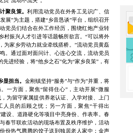
员“流动不流失”。
问计聚良策。
利用流动党员在外务工见识广、信
发展”为主题，搭建“乡音恳谈”平台，组织召开
动党员们结合在外工作经历，围绕红炮产业转
乡村振兴人才引进等话题畅所欲言。“可以将外
，为家乡劳动力就业牵线搭桥。”流动党员黄磊
鸣。通过面对面问计、心连心交流，流动党员
先进经验，将“他乡之石”化为“家乡良策”，有
。
乡显担当。
金刚镇坚持“服务”与“作为”并重，将
。一方面，聚焦“留得住心”，主动开展“微服
线，为留守家属提供养老认证、入学对接、上门
工人员的后顾之忧；另一方面，聚焦“干得出
场”建设、道路硬化等项目中亮身份、作表率。春
与春节联欢活动的现场布置及秩序维护，活动
份份热气腾腾的饺子送到独居老人家中；金声