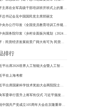
习近平主席在全军高级干部培训班开班式上的重要讲话引领全军开展思想整风、深化政治整训
平总书记会见中国国民党主席郑丽文
中共中央办公厅印发《全国党员教育培训工作规划（2024－2028年）》
中共中央国务院印发《乡村全面振兴规划（2024—2027年）》
习近平：民营经济发展前景广阔大有可为 民营企业和民营企业家大显身手正当其时
品排行
习近平出席2026世界人工智能大会暨人工智能全球治理高级别会议开幕式并发表主旨讲话
近平在上海考察
习近平出席国家科学技术奖励大会两院院士大会中国科协第十一次全国代表大会并发表重要讲话
中央军委举行晋升上将军衔仪式 习近平颁发命令状并向晋衔的军官表示祝贺
庆祝中国共产党成立105周年大会在京隆重举行 习近平发表重要讲话