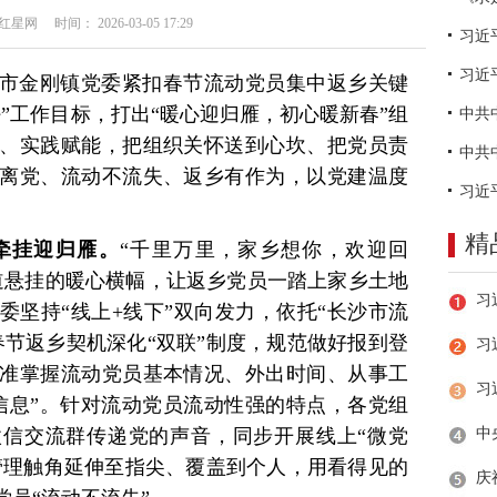
网 时间： 2026-03-05 17:29
习近
市金刚镇党委紧扣春节流动党员集中返乡关键
”工作目标，打出“暖心迎归雁，初心暖新春”组
、实践赋能，把组织关怀送到心坎、把党员责
离党、流动不流失、返乡有作为，以党建温度
精
牵挂迎归雁。
“千里万里，家乡想你，欢迎回
道悬挂的暖心横幅，让返乡党员一踏上家乡土地
委坚持“线上+线下”双向发力，依托“长沙市流
春节返乡契机深化“双联”制度，规范做好报到登
习
准掌握流动党员基本情况、外出时间、从事工
信息”。针对流动党员流动性强的特点，各党组
微信交流群传递党的声音，同步开展线上“微党
将管理触角延伸至指尖、覆盖到个人，用看得见的