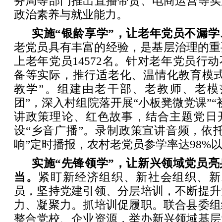
务局等部门推出直播带货、电商运营等实
政治素养与就业能力。
实施“银龄享学”，让老年党员不漏
老党员具有丰富的经验，是基层治理的重
上老年党员14572名。针对老年党员行
备等实际，推行适老化、温情化教育模式
教学”。组建由老干部、老教师、老模
团”，深入村组院落开展“小板凳微党课”“
讲政策理论、红色故事，结合主题党日
设“乡音广播”。录制政策宣讲音频，依托
响”定时播报，农村老党员参学率达98%
实施“先锋领学”，让新兴领域党员
当。
紧盯新经济组织、新社会组织、新就
员，坚持党建引领、分层培训，不断提升
力、凝聚力。抓培训促履职。联合县委组
整合党校、企业资源，举办新兴领域基层