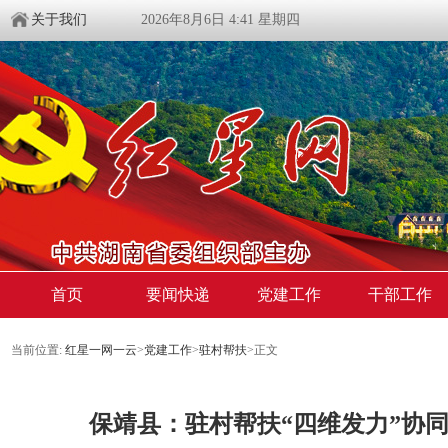
关于我们
2026年8月6日 4:41 星期四
首页
要闻快递
党建工作
干部工作
当前位置:
红星一网一云
>
党建工作
>
驻村帮扶
>
正文
保靖县：驻村帮扶“四维发力”协