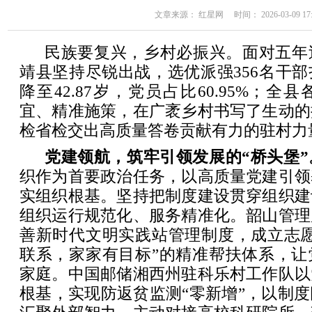
文章来源： 红星网 时间： 2026-03-09 17:
民族要复兴，乡村必振兴。面对五年
靖县坚持尽锐出战，选优派强356名干
降至42.87岁，党员占比60.95%；
宜、精准施策，在广袤乡村书写了生动的
检省检交出高质量答卷贡献有力的驻村力
党建领航，筑牢引领发展的“桥头堡”
织作为首要政治任务，以高质量党建引领
实组织根基。坚持把制度建设贯穿组织建
组织运行规范化、服务精准化。韶山管理
善新时代文明实践站管理制度，成立志愿
联系，家家有目标”的精准帮扶体系，让
家庭。中国邮储湘西州驻科乐村工作队以
根基，实现防返贫监测“零新增”，以制