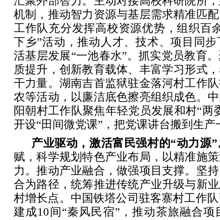
汇聚外部智力。主动对接高校科研院所，
机制，推动智力资源与基层需求精准匹配
工作队充分发挥高校资源优势，组织百余
下乡”活动，推动人才、技术、项目同步
活基层发展“一池春水”。抓实党员教育
质提升，创新教育载体、丰富学习形式，
干力量。湖南吉首监狱驻金落河村工作队
农等活动，以廉洁底色擦亮组织成色。中
阳朝村工作队聚焦年轻党员发展和村“两
开设“田间微党课”，把党课讲台搬到生产
产业驱动，激活富民强村的“动力源”
赋，科学规划特色产业布局，以精准施策
力。推动产业融合，做强项目支撑。坚持
合为路径，统筹推进传统产业升级与新业
村增长点。中国铁塔公司驻客寨村工作队引
建成10间“秦风民宿”，推动茶旅融合