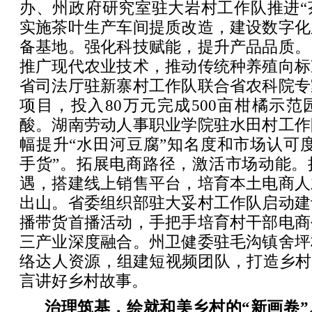
办、州政府研究室驻大岩村工作队推进“
实施茶叶生产车间提质改造，建设数字化
备基地。强化科技赋能，提升产品品质。
推广现代农业技术，推动传统种养殖向标
省司法厅驻新寨村工作队联合省农科院专
项目，投入80万元完成500亩柑橘示
酸。湖南劳动人事职业学院驻水田村工作
幅提升“水田河豆腐”知名度和市场认可
手货”。拓展电商路径，激活市场动能。
遇，搭建线上销售平台，培育本土电商人
出山。省委组织部驻大妥村工作队启动建
播带货首播活动，手把手培育村干部电商
三产业深度融合。州卫健委驻毛沟镇舍坪
络达人资源，组建短视频团队，打造乡村
言讲好乡村故事。
治理筑基，绘就和美乡村的“新画卷”