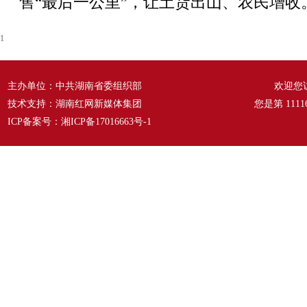
售“最后一公里”，让土货出山、农民增收
1
主办单位：中共湖南省委组织部
欢迎您
技术支持：湖南红网新媒体集团
您是第
1111
ICP备案号：
湘ICP备17016663号-1