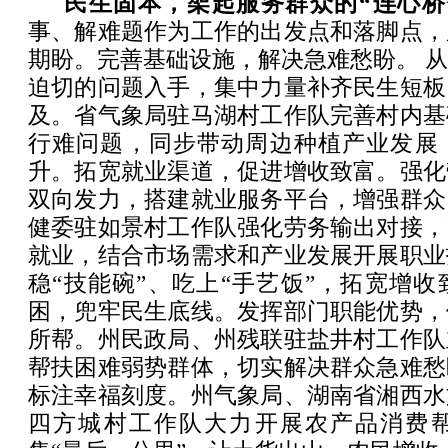
民生固本，架起服务群众的“连心桥
事、解难题作为工作的出发点和落脚点，
期盼。完善基础设施，解决急难愁盼。 
迫切的问题入手，集中力量补齐民生短板
及。省气象局驻马湖村工作队完善村内基
行难问题，同步带动周边种植产业发展
升。拓宽就业渠道，促进增收致富。强化
双向发力，搭建就业服务平台，增强群众
健委驻如景村工作队强化劳务输出对接，
就业，结合市场需求和产业发展开展职业
稳“技能碗”、吃上“手艺饭”，拓宽增
困，兜牢民生底线。发挥部门职能优势，
所帮。州民政局、州残联驻盐井村工作队
帮扶困难弱势群体，切实解决群众急难愁
标注幸福刻度。州气象局、湖南省湘西水
四方城村工作队大力开展农产品消费