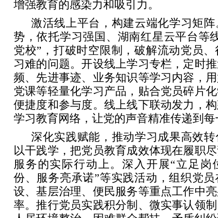
增强教育的感染力和吸引力。
激活线上平台，构建云端化学习矩阵
势，依托学习强国、湖南红星云平台等线
党校”，打破时空限制，破解流动党员、
习难的问题。开设线上学习专栏，定时推
频、先进事迹、业务知识等学习内容，用
党课等轻量化学习产品，贴合党员碎片化
便捷度和参与度。线上线下联动发力，构
学习教育网络，让党的声音精准传递到每
深化实践赋能，推动学习成果高效转
以干践学，把党员教育成效体现在履职尽
服务的实际行动上。深入开展“立足岗位
份、服务亮承诺”等实践活动，组织党员
设、基层治理、便民服务等重点工作中亮
率。推行党员实践积分制、微实事认领制