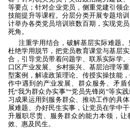
等要点；针对企业党员，侧重党建引领企
技能提升等课程。分层分类开展专题培训
计举办各类党员培训班数百期，实现党员
死角。
注重学用结合，破解基层实际难题。
杜绝学用脱节，把党员教育课堂与基层实
合，引导党员带着问题学、联系实际学。
口区产业发展、乡村振兴、基层治理等重
型案例，解读政策理论、传授实操技能，
作中遇到的产业发展、群众服务、矛盾
托“我为群众办实事”“党员先锋岗”等实
习成果运用到服务群众、推动工作的具体
展难题、办好民生实事，让党员在学中干
升履职尽责、服务群众的能力本领，让
效、惠及民生。