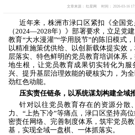
文章来源： 红星网 时间： 2026-03-16 17:
近年来，株洲市渌口区紧扣《全国党
（2024—2028年）》部署要求，立足
教育“大水漫灌”“学用脱节”的陈旧模式
以精准施策优供给、以创新载体提实效，
层落实、特色鲜明的党员教育培训体系，
地生根，让党员教育成果切实转化为服
兴、提升基层治理效能的硬核实力，为全
劲红色动能。
压实责任链条，以系统谋划构建全域
针对以往党员教育存在的资源分散
力、“上热下冷”等痛点，渌口区坚持高
密责任网络、完善制度体系，筑牢党员教
基，实现全域一盘棋、一体抓落实。