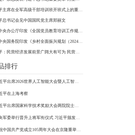
习近平主席在全军高级干部培训班开班式上的重要讲话引领全军开展思想整风、深化政治整训
平总书记会见中国国民党主席郑丽文
中共中央办公厅印发《全国党员教育培训工作规划（2024－2028年）》
中共中央国务院印发《乡村全面振兴规划（2024—2027年）》
习近平：民营经济发展前景广阔大有可为 民营企业和民营企业家大显身手正当其时
品排行
习近平出席2026世界人工智能大会暨人工智能全球治理高级别会议开幕式并发表主旨讲话
近平在上海考察
习近平出席国家科学技术奖励大会两院院士大会中国科协第十一次全国代表大会并发表重要讲话
中央军委举行晋升上将军衔仪式 习近平颁发命令状并向晋衔的军官表示祝贺
庆祝中国共产党成立105周年大会在京隆重举行 习近平发表重要讲话